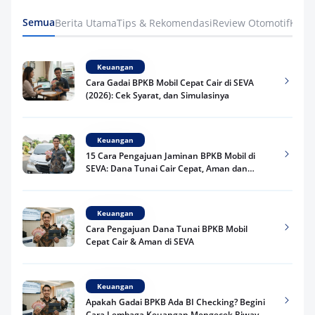
Semua
Berita Utama
Tips & Rekomendasi
Review Otomotif
Keua
Keuangan
Cara Gadai BPKB Mobil Cepat Cair di SEVA
(2026): Cek Syarat, dan Simulasinya
Keuangan
15 Cara Pengajuan Jaminan BPKB Mobil di
SEVA: Dana Tunai Cair Cepat, Aman dan
Praktis
Keuangan
Cara Pengajuan Dana Tunai BPKB Mobil
Cepat Cair & Aman di SEVA
Keuangan
Apakah Gadai BPKB Ada BI Checking? Begini
Cara Lembaga Keuangan Mengecek Riwayat