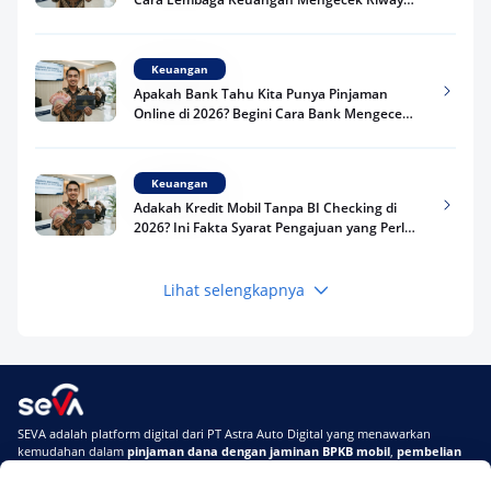
Kredit Kamu di 2026
Keuangan
Apakah Bank Tahu Kita Punya Pinjaman
Online di 2026? Begini Cara Bank Mengecek
Riwayat Pinjaman Kamu
Keuangan
Adakah Kredit Mobil Tanpa BI Checking di
2026? Ini Fakta Syarat Pengajuan yang Perlu
Kamu Tahu
Lihat selengkapnya
Keuangan
Pinjaman Apa Tanpa BI Checking di 2026? Ini
Pilihan Dana Cepat yang Tetap Aman dan
Terpercaya
Keuangan
SEVA adalah platform digital dari PT Astra Auto Digital yang menawarkan
Telat Bayar Pinjol 2 Hari, Apakah Langsung
kemudahan dalam
pinjaman dana dengan jaminan BPKB mobil
,
pembelian
Masuk BI Checking? Simak Peraturan
mobil baru
, dan
pembelian mobil bekas berkualitas.
Terbarunya di 2026