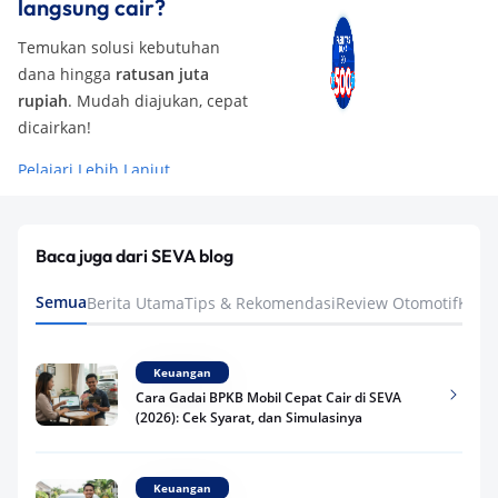
langsung cair?
Temukan solusi kebutuhan
dana hingga
ratusan juta
rupiah
. Mudah diajukan, cepat
dicairkan!
Pelajari Lebih Lanjut
Baca juga dari SEVA blog
Semua
Berita Utama
Tips & Rekomendasi
Review Otomotif
Keua
Keuangan
Cara Gadai BPKB Mobil Cepat Cair di SEVA
(2026): Cek Syarat, dan Simulasinya
Keuangan