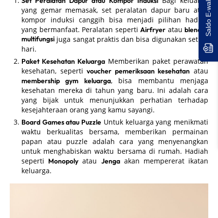
Bagi keluarga
Set Peralatan Dapur atau Kompor Induksi
yang gemar memasak, set peralatan dapur baru atau
kompor induksi canggih bisa menjadi pilihan hadiah
yang bermanfaat. Peralatan seperti
atau
Airfryer
blender
multifungsi
juga sangat praktis dan bisa digunakan setiap
hari.
Memberikan paket perawatan
Paket Kesehatan Keluarga
kesehatan, seperti
atau
voucher pemeriksaan kesehatan
, bisa membantu menjaga
membership gym keluarga
kesehatan mereka di tahun yang baru. Ini adalah cara
yang bijak untuk menunjukkan perhatian terhadap
kesejahteraan orang yang kamu sayangi.
Untuk keluarga yang menikmati
Board Games atau Puzzle
waktu berkualitas bersama, memberikan permainan
papan atau puzzle adalah cara yang menyenangkan
untuk menghabiskan waktu bersama di rumah. Hadiah
seperti
atau
akan mempererat ikatan
Monopoly
Jenga
keluarga.