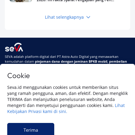
Kamu Tahu
Lihat selengkapnya
Keuangan
Pinjaman Apa Tanpa BI Checking di 2026? Ini
Pilihan Dana Cepat yang Tetap Aman dan
Terpercaya
Keuangan
SEVA adalah platform digital dari PT Astra Auto Digital yang menawarkan
Telat Bayar Pinjol 2 Hari, Apakah Langsung
kemudahan dalam
pinjaman dana dengan jaminan BPKB mobil
,
pembelian
Masuk BI Checking? Simak Peraturan
mobil baru
, dan
pembelian mobil bekas berkualitas.
Terbarunya di 2026
Cookie
Di SEVA, BPKB mobilmu #BisaJadiDuit
Tentang SEVA
Syarat & Ketentuan
Seva.id menggunakan cookies untuk memberikan situs
Pemberitahuan Privasi
Hubungi Kami
yang ramah pengguna, aman, dan efektif. Dengan mengklik
TERIMA dan melanjutkan penelusuran website, Anda
mengerti dan menyetujui penggunaan cookies kami.
Lihat
Kebijakan Privasi kami di sini.
Website ini dikelola oleh PT Cipta Sedaya Digital Indonesia (CSDI), organisasi
yang tersertifikasi ISO/IEC 27001:2022.
Terima