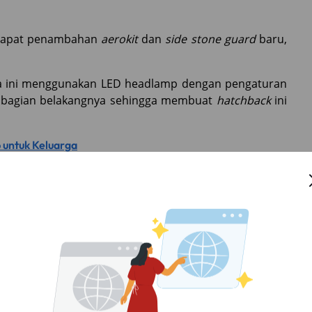
ndapat penambahan
aerokit
dan
side stone guard
baru,
a ini menggunakan LED headlamp dengan pengaturan
 bagian belakangnya sehingga membuat
hatchback
ini
p untuk Keluarga
ee system
sehingga memudahkan pengendara untuk
atau mematikan mesin, pengendara cukup menekan
ad unit
yang lebih besar dan fitur yang lebih canggih
, yang membuat pengendara aman untuk mengangkat
an AC digital, serta dua buah
power outlet
untuk