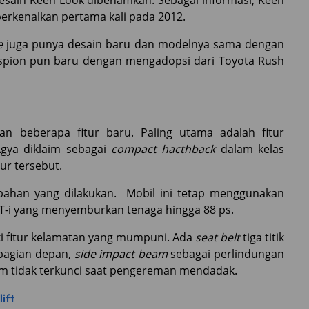
esain Keen Look dibenamkan. Sebagai informasi, Keen
perkenalkan pertama kali pada 2012.
e
juga punya desain baru dan modelnya sama dengan
 spion pun baru dengan mengadopsi dari Toyota Rush
an beberapa fitur baru. Paling utama adalah fitur
Agya diklaim sebagai
compact hacthback
dalam kelas
ur tersebut.
ubahan yang dilakukan. Mobil ini tetap menggunakan
VT-i yang menyemburkan tenaga hingga 88 ps.
iki fitur kelamatan yang mumpuni. Ada
seat belt
tiga titik
bagian depan,
side impact beam
sebagai perlindungan
em tidak terkunci saat pengereman mendadak.
ift