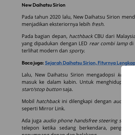
New Daihatsu Sirion
Pada tahun 2020 lalu, New Daihatsu Sirion me
menjadikan eksteriornya lebih
fresh
.
Pada bagian depan,
hacthback
CBU dari Malaysi
yang dipadukan dengan LED
rear combi lamp
di
terlihat modern dan
sporty
.
Baca juga:
Sejarah Daihatsu Sirion, Fiturnya Lengka
Lalu, New Daihatsu Sirion mengadopsi
key fr
masuk ke dalam kabin. Untuk menghidupkan 
start/stop button
saja.
Mobil
hatchback
ini dilengkapi dengan
audio he
seperti Mirror Link.
Ada juga
audio phone handsfree steering switch
telepon ketika sedang berkendara, pengatur