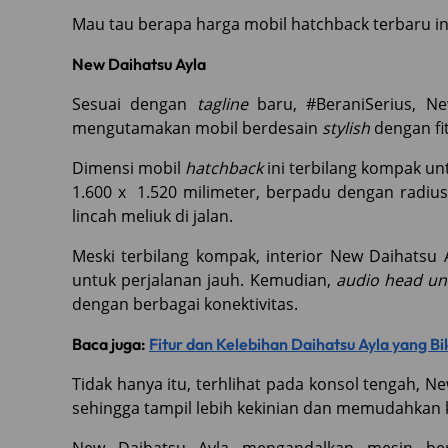
Mau tau berapa harga mobil hatchback terbaru in
New Daihatsu Ayla
Sesuai dengan
tagline
baru, #BeraniSerius, N
mengutamakan mobil berdesain
stylish
dengan fit
Dimensi mobil
hatchback
ini terbilang kompak un
1.600 x 1.520 milimeter, berpadu dengan radiu
lincah meliuk di jalan.
Meski terbilang kompak, interior New Daihatsu 
untuk perjalanan jauh. Kemudian,
audio head un
dengan berbagai konektivitas.
Baca juga:
Fitur dan Kelebihan Daihatsu Ayla yang Bi
Tidak hanya itu, terhlihat pada konsol tengah, N
sehingga tampil lebih kekinian dan memudahkan