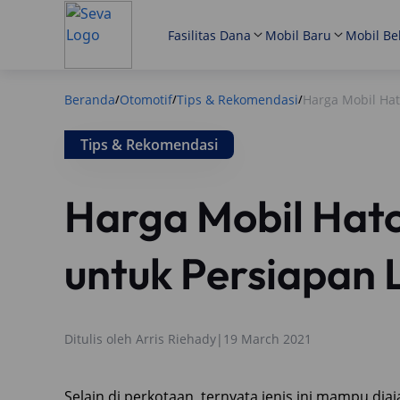
Fasilitas Dana
Mobil Baru
Mobil Be
Beranda
Otomotif
Tips & Rekomendasi
Harga Mobil Ha
/
/
/
Tips & Rekomendasi
Harga Mobil Hat
untuk Persiapan 
Ditulis oleh
Arris Riehady
|
19 March 2021
Selain di perkotaan, ternyata jenis ini mampu di