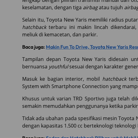
lengkap dengan pilihan transmisi manual dan otoma
keselamatan, dengan tiga
airbag
atau tujuh
airba
Selain itu, Toyota New Yaris memiliki radius put
hatchback
terbaru ini makin lincah dikendarai, 
meliuk di kemacetan, dan parkir.
Baca juga:
Makin Fun To Drive, Toyota New Yaris Re
Tampilan depan Toyota New Yaris didesain u
bernuansa
youthful
sesuai dengan karakter gene
Masuk ke bagian interior, mobil
hatchback
terb
System with Smartphone Connection yang mampu
Khusus untuk varian TRD Sportivo juga telah d
semakin memudahkan penggunanya ketika parkir
Tidak ada ubahan pada spesifikasi mesin Toyota 
dengan kapasitas 1.500 cc berteknologi teknologi D