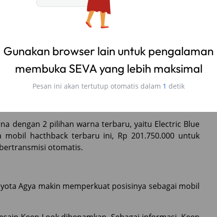
ekali dengan ABS, EBD, VSC, ISOFIX, empat buah
airbag
k pengaman tiga titik untuk penumpang di baris kedua,
numpang. Sangat lengkap bukan?
arakat Perkotaan
1NR-VE Dual VVT-i berkapasitas 1.300 cc. Ditambah
n di mobil ini semakin meningkatkan performa dalam
na dengan 2 pilihan warna terbaru, yaitu Electric Blue
a mobil hacthback terbaru ini, Rp 201.750.000 untuk
bertransmisi otomatis.
oyota Agya makin memperkuat posisinya sebagai mobil