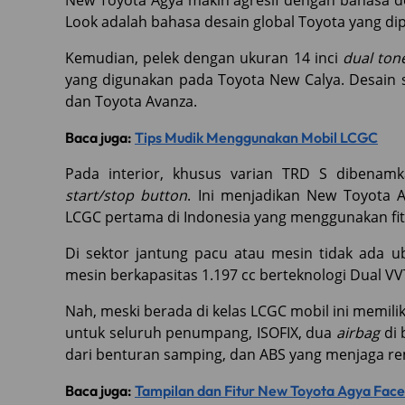
New Toyota Agya makin agresif dengan bahasa d
Look adalah bahasa desain global Toyota yang di
Kemudian, pelek dengan ukuran 14 inci
dual ton
yang digunakan pada Toyota New Calya. Desain
dan Toyota Avanza.
Baca juga:
Tips Mudik Menggunakan Mobil LCGC
Pada interior, khusus varian TRD S dibenamk
start/stop button
. Ini menjadikan New Toyota 
LCGC pertama di Indonesia yang menggunakan fit
Di sektor jantung pacu atau mesin tidak ada 
mesin berkapasitas 1.197 cc berteknologi Dual V
Nah, meski berada di kelas LCGC mobil ini memil
untuk seluruh penumpang, ISOFIX, dua
airbag
di 
dari benturan samping, dan ABS yang menjaga r
Baca juga:
Tampilan dan Fitur New Toyota Agya Facel