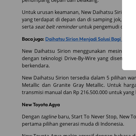
penumpang depan dan belakang.
Untuk urusan keamanan, New Daihatsu Sirion dib
yang terdapat di depan dan di samping jok, sabu
serta
seat belt reminder
untuk pengemudi dan pe
Baca juga:
Daihatsu Sirion Menjadi Solusi Bagi Masy
New Daihatsu Sirion menggunakan mesin baru 
dengan teknologi Drive-By-Wire yang disematka
berkendara.
New Daihatsu Sirion tersedia dalam 5 pilihan war
Metallic dan Granite Gray Metallic. Untuk harg
transmisi manual dan Rp 216.500.000 untuk yang 
New Toyota Agya
Dengan
tagline
baru, Start To Never Stop, New T
pertama pilihan generasi muda di Indonesia.