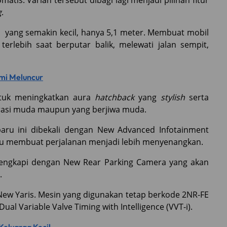
tis. Varian tersebut dibagi lagi menjadi pilihan fitur
g
.
ar yang semakin kecil, hanya 5,1 meter. Membuat mobil
terlebih saat berputar balik, melewati jalan sempit,
smi Meluncur
ntuk meningkatkan aura
hatchback
yang
stylish
serta
rasi muda maupun yang berjiwa muda.
aru ini dibekali dengan New Advanced Infotainment
 membuat perjalanan menjadi lebih menyenangkan.
ilengkapi dengan New Rear Parking Camera yang akan
.
New Yaris. Mesin yang digunakan tetap berkode 2NR-FE
ual Variable Valve Timing with Intelligence (VVT-i).