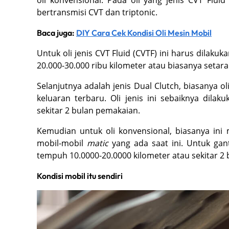
oli konvensional. Pada oli yang jenis CVT Flui
bertransmisi CVT dan triptonic.
Baca juga:
DIY Cara Cek Kondisi Oli Mesin Mobil
Untuk oli jenis CVT Fluid (CVTF) ini harus dilaku
20.000-30.000 ribu kilometer atau biasanya seta
Selanjutnya adalah jenis Dual Clutch, biasanya o
keluaran terbaru. Oli jenis ini sebaiknya dilak
sekitar 2 bulan pemakaian.
Kemudian untuk oli konvensional, biasanya ini
mobil-mobil
matic
yang ada saat ini. Untuk gant
tempuh 10.0000-20.0000 kilometer atau sekitar 2
Kondisi mobil itu sendiri