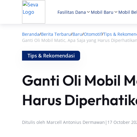
Fasilitas Dana
Mobil Baru
Mobil Be
Beranda
Berita Terbaru
Baru
Otomotif
Tips & Rekomen
/
/
/
/
Ganti Oli Mobil Matic, Apa Saja yang Harus Diperhatika
Tips & Rekomendasi
Ganti Oli Mobil M
Harus Diperhati
Ditulis oleh
Marcell Antonius Dermawan
|
17 October 20