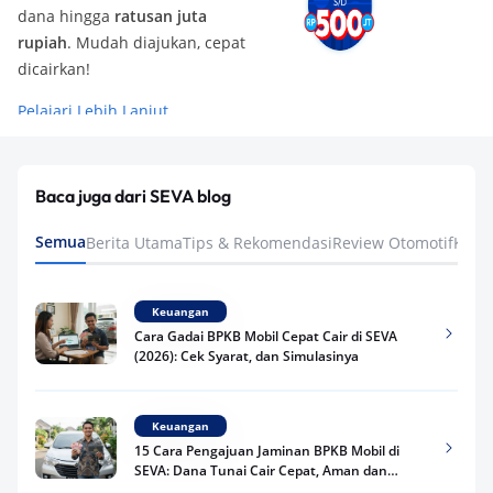
dana hingga
ratusan juta
rupiah
. Mudah diajukan, cepat
dicairkan!
Pelajari Lebih Lanjut
Baca juga dari SEVA blog
Semua
Berita Utama
Tips & Rekomendasi
Review Otomotif
Keua
Keuangan
Cara Gadai BPKB Mobil Cepat Cair di SEVA
(2026): Cek Syarat, dan Simulasinya
Keuangan
15 Cara Pengajuan Jaminan BPKB Mobil di
SEVA: Dana Tunai Cair Cepat, Aman dan
Praktis