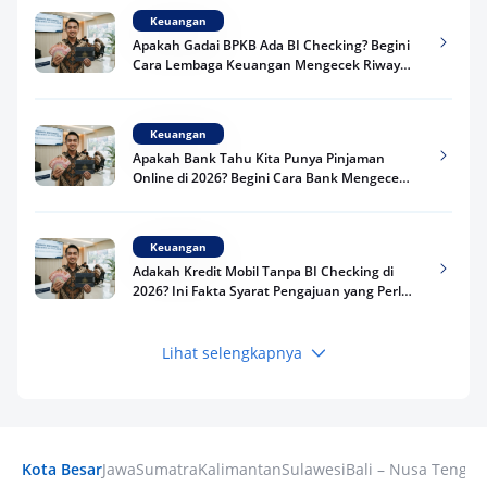
Keuangan
Apakah Gadai BPKB Ada BI Checking? Begini
Cara Lembaga Keuangan Mengecek Riwayat
Kredit Kamu di 2026
Keuangan
Apakah Bank Tahu Kita Punya Pinjaman
Online di 2026? Begini Cara Bank Mengecek
Riwayat Pinjaman Kamu
Keuangan
Adakah Kredit Mobil Tanpa BI Checking di
2026? Ini Fakta Syarat Pengajuan yang Perlu
Kamu Tahu
Lihat selengkapnya
Keuangan
Pinjaman Apa Tanpa BI Checking di 2026? Ini
Pilihan Dana Cepat yang Tetap Aman dan
Terpercaya
Kota Besar
Jawa
Sumatra
Kalimantan
Sulawesi
Bali – Nusa Tengga
Keuangan