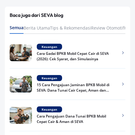
Baca juga dari SEVA blog
Semua
Berita Utama
Tips & Rekomendasi
Review Otomotif
Keua
Keuangan
Cara Gadai BPKB Mobil Cepat Cair di SEVA
(2026): Cek Syarat, dan Simulasinya
Keuangan
15 Cara Pengajuan Jaminan BPKB Mobil di
SEVA: Dana Tunai Cair Cepat, Aman dan
Praktis
Keuangan
Cara Pengajuan Dana Tunai BPKB Mobil
Cepat Cair & Aman di SEVA