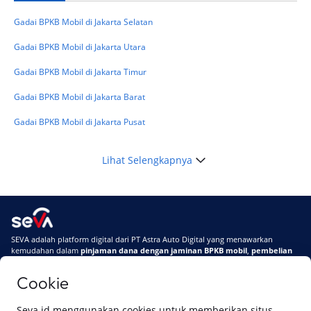
Telat Bayar Pinjol 2 Hari, Apakah Langsung
Masuk BI Checking? Simak Peraturan
Gadai BPKB Mobil di Jakarta Selatan
Terbarunya di 2026
Gadai BPKB Mobil di Jakarta Utara
Gadai BPKB Mobil di Jakarta Timur
Gadai BPKB Mobil di Jakarta Barat
Gadai BPKB Mobil di Jakarta Pusat
Lihat Selengkapnya
SEVA adalah platform digital dari PT Astra Auto Digital yang menawarkan
kemudahan dalam
pinjaman dana dengan jaminan BPKB mobil
,
pembelian
mobil baru
, dan
pembelian mobil bekas berkualitas.
Cookie
Di SEVA, BPKB mobilmu #BisaJadiDuit
Tentang SEVA
Syarat & Ketentuan
Seva.id menggunakan cookies untuk memberikan situs