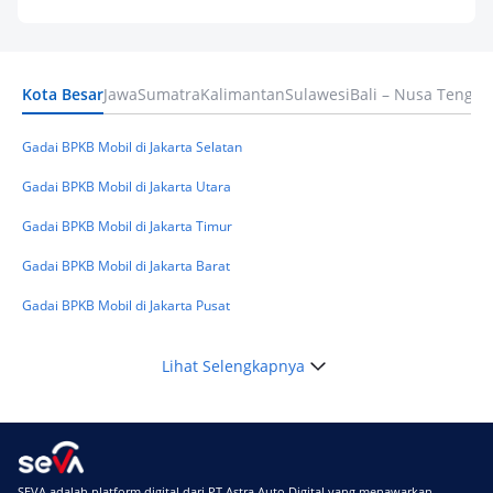
Pinjaman Apa Tanpa BI Checking di 2026? Ini
Pilihan Dana Cepat yang Tetap Aman dan
Terpercaya
Kota Besar
Jawa
Sumatra
Kalimantan
Sulawesi
Bali – Nusa Tengga
Keuangan
Telat Bayar Pinjol 2 Hari, Apakah Langsung
Masuk BI Checking? Simak Peraturan
Gadai BPKB Mobil di Jakarta Selatan
Terbarunya di 2026
Gadai BPKB Mobil di Jakarta Utara
Gadai BPKB Mobil di Jakarta Timur
Gadai BPKB Mobil di Jakarta Barat
Gadai BPKB Mobil di Jakarta Pusat
Lihat Selengkapnya
SEVA adalah platform digital dari PT Astra Auto Digital yang menawarkan