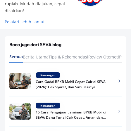
rupiah
. Mudah diajukan, cepat
dicairkan!
Pelajari Lebih Lanjut
Baca juga dari SEVA blog
Semua
Berita Utama
Tips & Rekomendasi
Review Otomotif
Keua
Keuangan
Cara Gadai BPKB Mobil Cepat Cair di SEVA
(2026): Cek Syarat, dan Simulasinya
Keuangan
15 Cara Pengajuan Jaminan BPKB Mobil di
SEVA: Dana Tunai Cair Cepat, Aman dan
Praktis