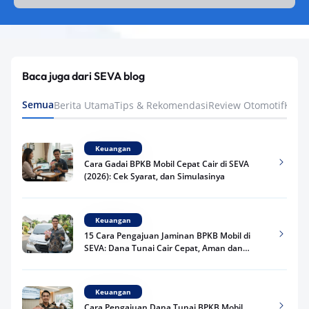
Baca juga dari SEVA blog
Semua
Berita Utama
Tips & Rekomendasi
Review Otomotif
Keua
Keuangan
Cara Gadai BPKB Mobil Cepat Cair di SEVA
(2026): Cek Syarat, dan Simulasinya
Keuangan
15 Cara Pengajuan Jaminan BPKB Mobil di
SEVA: Dana Tunai Cair Cepat, Aman dan
Praktis
Keuangan
Cara Pengajuan Dana Tunai BPKB Mobil