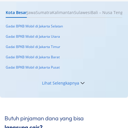
Terpercaya
Kota Besar
Jawa
Sumatra
Kalimantan
Sulawesi
Bali – Nusa Tengga
Keuangan
Telat Bayar Pinjol 2 Hari, Apakah Langsung
Masuk BI Checking? Simak Peraturan
Gadai BPKB Mobil di Jakarta Selatan
Terbarunya di 2026
Gadai BPKB Mobil di Jakarta Utara
Gadai BPKB Mobil di Jakarta Timur
Gadai BPKB Mobil di Jakarta Barat
Gadai BPKB Mobil di Jakarta Pusat
Lihat Selengkapnya
Butuh pinjaman dana yang bisa
langsung cair?