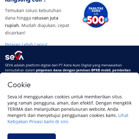
Temukan solusi kebutuhan
dana hingga
ratusan juta
rupiah
. Mudah diajukan, cepat
dicairkan!
Pelajari Lebih Lanjut
SEVA adalah platform digital dari PT Astra Auto Digital yang menawarkan
kemudahan dalam
pinjaman dana dengan jaminan BPKB mobil
,
pembelian
mobil baru
, dan
pembelian mobil bekas berkualitas.
Cookie
Di SEVA, BPKB mobilmu #BisaJadiDuit
Tentang SEVA
Syarat & Ketentuan
Seva.id menggunakan cookies untuk memberikan situs
Pemberitahuan Privasi
Hubungi Kami
yang ramah pengguna, aman, dan efektif. Dengan mengklik
TERIMA dan melanjutkan penelusuran website, Anda
mengerti dan menyetujui penggunaan cookies kami.
Lihat
Kebijakan Privasi kami di sini.
Website ini dikelola oleh PT Cipta Sedaya Digital Indonesia (CSDI), organisasi
yang tersertifikasi ISO/IEC 27001:2022.