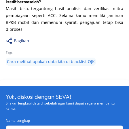
kredit bermasalah?
Masih bisa, tergantung hasil analisis dan verifikasi mitra
pembiayaan seperti ACC. Selama kamu memiliki jaminan
BPKB mobil dan memenuhi syarat, pengajuan tetap bisa
diproses.
Bagikan
Tags:
Cara melihat apakah data kita di blacklist OJK
Yuk, diskusi dengan SEVA!
Silakan lengkapi data di sebelah agar kami dapat segera membantu
kamu.
Nama Lengkap