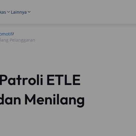
kas
Lainnya
omotif
/
ilang Pelanggaran
 Patroli ETLE
dan Menilang