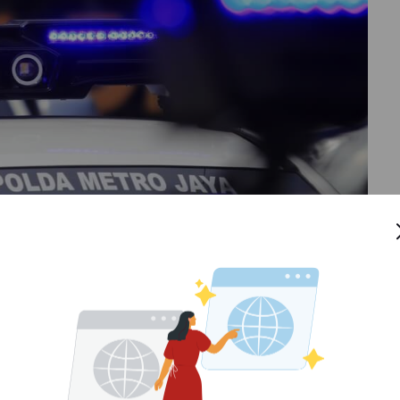
obile
ini sebenarnya tidak jauh berbeda seperti pada
ng buktinya akan berupa potongan video yang ditangkap
dan dikirim ke rumah.