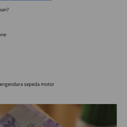
ukan?
one
 pengendara sepeda motor