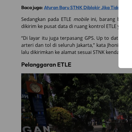
Baca juga:
Aturan Baru STNK Diblokir Jika Tidak Ba
Sedangkan pada ETLE
mobile
ini
,
barang buktin
dikirim ke pusat data di ruang kontrol ETLE yang 
“Di layar itu juga terpasang GPS. Up to date, a
arteri dan tol di seluruh Jakarta,” kata Jhoni. B
lalu dikirimkan ke alamat sesuai STNK kendaraan
Pelanggaran ETLE