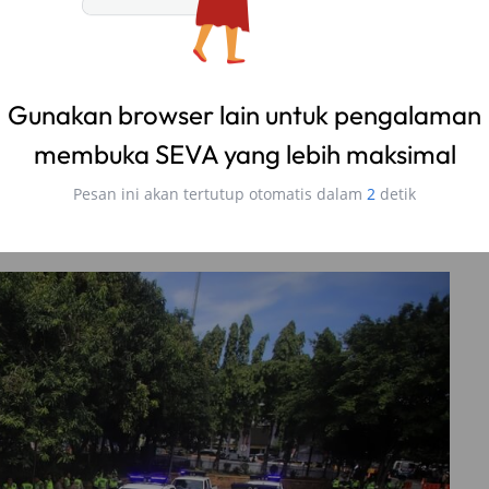
yar Denda Tilang ETLE
ya berupa foto yang diambil oleh anggota polisi lalu
berada di lantai 2 gedung TMC Polda Metro Jaya.
Gunakan browser lain untuk pengalaman
da data kemacetan, pelanggaran dan kecelakaan di ruas
membuka SEVA yang lebih maksimal
ukti pelanggaran tersebut akan diproses petugas di TMC
 yang terbukti melanggar.
Pesan ini akan tertutup otomatis dalam
1
detik