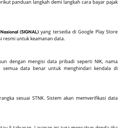
rikut panduan langkah demi langkah cara bayar pajak
yang tersedia di Google Play Store
 Nasional (SIGNAL)
i resmi untuk keamanan data.
 akun dengan mengisi data pribadi seperti NIK, nama
an semua data benar untuk menghindari kendala di
angka sesuai STNK. Sistem akan memverifikasi data
au 5 tahunan. Layanan ini juga mencakup denda jika