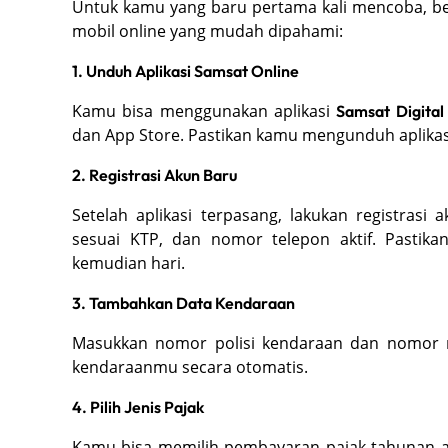
Untuk kamu yang baru pertama kali mencoba, be
mobil online yang mudah dipahami:
1. Unduh Aplikasi Samsat Online
Kamu bisa menggunakan aplikasi
Samsat Digital
dan App Store. Pastikan kamu mengunduh aplikas
2. Registrasi Akun Baru
Setelah aplikasi terpasang, lakukan registrasi
sesuai KTP, dan nomor telepon aktif. Pastik
kemudian hari.
3. Tambahkan Data Kendaraan
Masukkan nomor polisi kendaraan dan nomor r
kendaraanmu secara otomatis.
4. Pilih Jenis Pajak
Kamu bisa memilih pembayaran pajak tahunan at