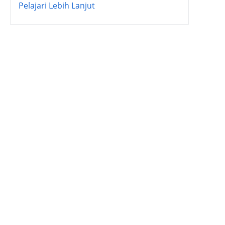
Pelajari Lebih Lanjut