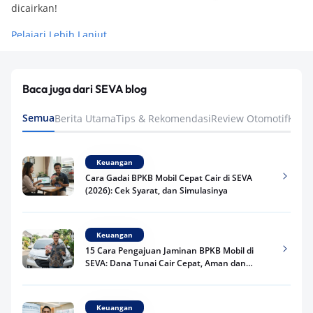
dicairkan!
Pelajari Lebih Lanjut
Baca juga dari SEVA blog
Semua
Berita Utama
Tips & Rekomendasi
Review Otomotif
Keua
Keuangan
Cara Gadai BPKB Mobil Cepat Cair di SEVA
(2026): Cek Syarat, dan Simulasinya
Keuangan
15 Cara Pengajuan Jaminan BPKB Mobil di
SEVA: Dana Tunai Cair Cepat, Aman dan
Praktis
Keuangan