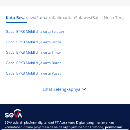
Pilihan Dana Cepat yang Tetap Aman dan
Terpercaya
Kota Besar
Jawa
Sumatra
Kalimantan
Sulawesi
Bali – Nusa Tengga
Keuangan
Telat Bayar Pinjol 2 Hari, Apakah Langsung
Masuk BI Checking? Simak Peraturan
Gadai BPKB Mobil di Jakarta Selatan
Terbarunya di 2026
Gadai BPKB Mobil di Jakarta Utara
Gadai BPKB Mobil di Jakarta Timur
Gadai BPKB Mobil di Jakarta Barat
Gadai BPKB Mobil di Jakarta Pusat
Lihat Selengkapnya
SEVA adalah platform digital dari PT Astra Auto Digital yang menawarkan
kemudahan dalam
pinjaman dana dengan jaminan BPKB mobil
,
pembelian