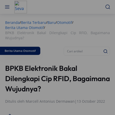
Beranda
Berita Terbaru
Baru
Otomotif
/
/
/
/
Berita Utama Otomotif
/
BPKB Elektronik Bakal Dilengkapi Cip RFID, Bagaimana
Wujudnya?
Berita Utama Otomotif
BPKB Elektronik Bakal
Dilengkapi Cip RFID, Bagaimana
Wujudnya?
Ditulis oleh
Marcell Antonius Dermawan
|
13 October 2022