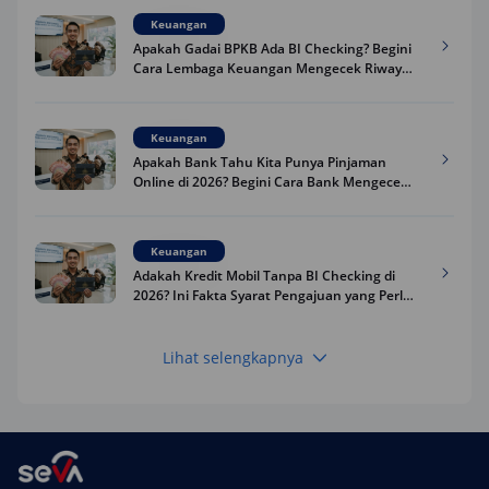
Keuangan
Apakah Gadai BPKB Ada BI Checking? Begini
Cara Lembaga Keuangan Mengecek Riwayat
Kredit Kamu di 2026
Keuangan
Apakah Bank Tahu Kita Punya Pinjaman
Online di 2026? Begini Cara Bank Mengecek
Riwayat Pinjaman Kamu
Keuangan
Adakah Kredit Mobil Tanpa BI Checking di
2026? Ini Fakta Syarat Pengajuan yang Perlu
Kamu Tahu
Lihat selengkapnya
Keuangan
Pinjaman Apa Tanpa BI Checking di 2026? Ini
Pilihan Dana Cepat yang Tetap Aman dan
Terpercaya
Keuangan