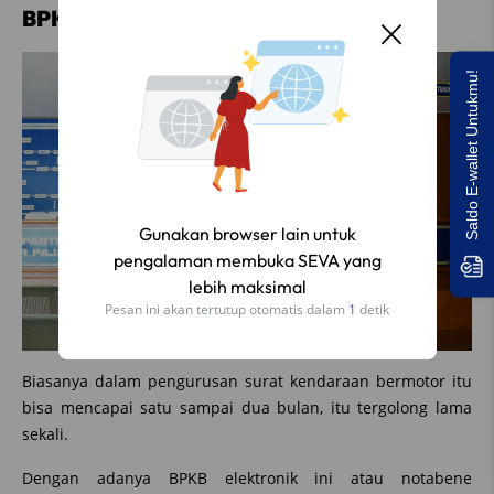
BPKB elektronik efisien waktu
Saldo E-wallet Untukmu!
Biasanya dalam pengurusan surat kendaraan bermotor itu
bisa mencapai satu sampai dua bulan, itu tergolong lama
sekali.
Dengan adanya BPKB elektronik ini atau notabene