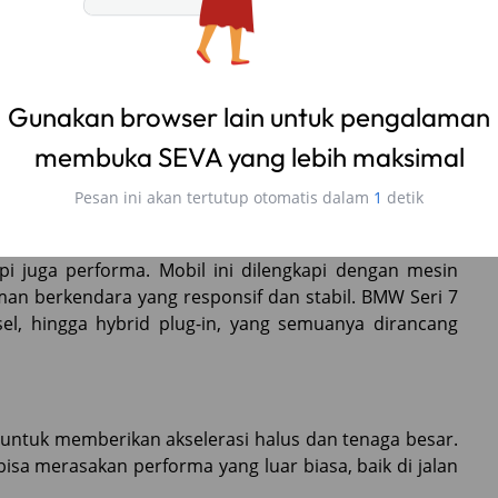
ampil penuh percaya diri dengan mobil ini, baik untuk
but dengan interior yang berkelas. Material premium
cahayaan ambient memberikan suasana yang nyaman dan
rikan pengalaman berkendara terbaik.
i juga performa. Mobil ini dilengkapi dengan mesin
an berkendara yang responsif dan stabil. BMW Seri 7
el, hingga hybrid plug-in, yang semuanya dirancang
ntuk memberikan akselerasi halus dan tenaga besar.
a merasakan performa yang luar biasa, baik di jalan