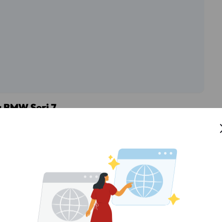
 BMW Seri 7
yang nggak bisa dipisahkan dari BMW Seri 7. Seri ini
ndara yang memanjakan penggunanya. Dengan desain
VA bisa jadi kendaraan idaman kamu untuk menunjang
gat ikonik. Grill depan yang besar dengan lampu LED
ah. Garis bodinya yang halus menunjukkan karakter