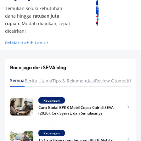
Temukan solusi kebutuhan
dana hingga
ratusan juta
rupiah
. Mudah diajukan, cepat
dicairkan!
Pelajari Lebih Lanjut
Baca juga dari SEVA blog
Semua
Berita Utama
Tips & Rekomendasi
Review Otomotif
Keua
Keuangan
Cara Gadai BPKB Mobil Cepat Cair di SEVA
(2026): Cek Syarat, dan Simulasinya
Keuangan
15 Cara Pengajuan Jaminan BPKB Mobil di