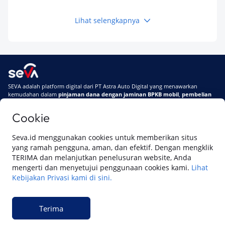
Kamu Tahu
Lihat selengkapnya
Keuangan
Pinjaman Apa Tanpa BI Checking di 2026? Ini
Pilihan Dana Cepat yang Tetap Aman dan
Terpercaya
Keuangan
SEVA adalah platform digital dari PT Astra Auto Digital yang menawarkan
Telat Bayar Pinjol 2 Hari, Apakah Langsung
kemudahan dalam
pinjaman dana dengan jaminan BPKB mobil
,
pembelian
Masuk BI Checking? Simak Peraturan
mobil baru
, dan
pembelian mobil bekas berkualitas.
Terbarunya di 2026
Cookie
Di SEVA, BPKB mobilmu #BisaJadiDuit
Tentang SEVA
Syarat & Ketentuan
Seva.id menggunakan cookies untuk memberikan situs
Pemberitahuan Privasi
Hubungi Kami
yang ramah pengguna, aman, dan efektif. Dengan mengklik
TERIMA dan melanjutkan penelusuran website, Anda
mengerti dan menyetujui penggunaan cookies kami.
Lihat
Kebijakan Privasi kami di sini.
Website ini dikelola oleh PT Cipta Sedaya Digital Indonesia (CSDI), organisasi
yang tersertifikasi ISO/IEC 27001:2022.
Terima
© 2023 Copyright SEVA