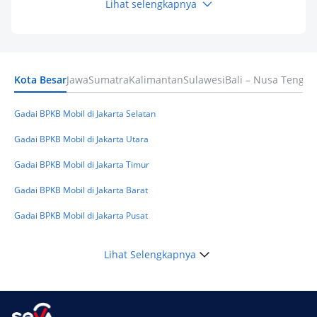
Lihat selengkapnya
Keuangan
Pinjaman Apa Tanpa BI Checking di 2026? Ini
Pilihan Dana Cepat yang Tetap Aman dan
Terpercaya
Kota Besar
Jawa
Sumatra
Kalimantan
Sulawesi
Bali – Nusa Tengga
Keuangan
Telat Bayar Pinjol 2 Hari, Apakah Langsung
Masuk BI Checking? Simak Peraturan
Gadai BPKB Mobil di Jakarta Selatan
Terbarunya di 2026
Gadai BPKB Mobil di Jakarta Utara
Gadai BPKB Mobil di Jakarta Timur
Gadai BPKB Mobil di Jakarta Barat
Gadai BPKB Mobil di Jakarta Pusat
Lihat Selengkapnya