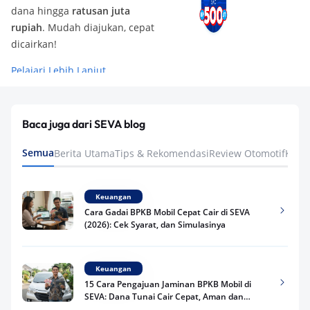
dana hingga
ratusan juta
rupiah
. Mudah diajukan, cepat
dicairkan!
Pelajari Lebih Lanjut
Baca juga dari SEVA blog
Semua
Berita Utama
Tips & Rekomendasi
Review Otomotif
Keua
Keuangan
Cara Gadai BPKB Mobil Cepat Cair di SEVA
(2026): Cek Syarat, dan Simulasinya
Keuangan
15 Cara Pengajuan Jaminan BPKB Mobil di
SEVA: Dana Tunai Cair Cepat, Aman dan
Praktis