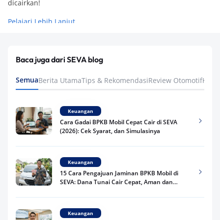
dicairkan!
Pelajari Lebih Lanjut
Baca juga dari SEVA blog
Semua
Berita Utama
Tips & Rekomendasi
Review Otomotif
Keua
Keuangan
Cara Gadai BPKB Mobil Cepat Cair di SEVA
(2026): Cek Syarat, dan Simulasinya
Keuangan
15 Cara Pengajuan Jaminan BPKB Mobil di
SEVA: Dana Tunai Cair Cepat, Aman dan
Praktis
Keuangan