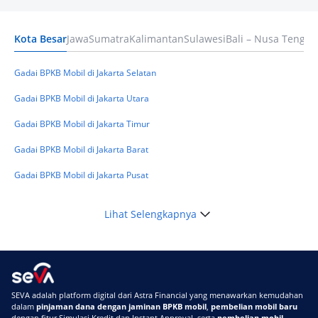
Terpercaya
Kota Besar
Jawa
Sumatra
Kalimantan
Sulawesi
Bali – Nusa Tengga
Keuangan
Telat Bayar Pinjol 2 Hari, Apakah Langsung
Masuk BI Checking? Simak Peraturan
Gadai BPKB Mobil di Jakarta Selatan
Terbarunya di 2026
Gadai BPKB Mobil di Jakarta Utara
Gadai BPKB Mobil di Jakarta Timur
Gadai BPKB Mobil di Jakarta Barat
Gadai BPKB Mobil di Jakarta Pusat
Lihat Selengkapnya
SEVA adalah platform digital dari Astra Financial yang menawarkan kemudahan
dalam
pinjaman dana dengan jaminan BPKB mobil
,
pembelian mobil baru
dengan fitur Simulasi Kredit dan Instant Approval, serta
pembelian mobil