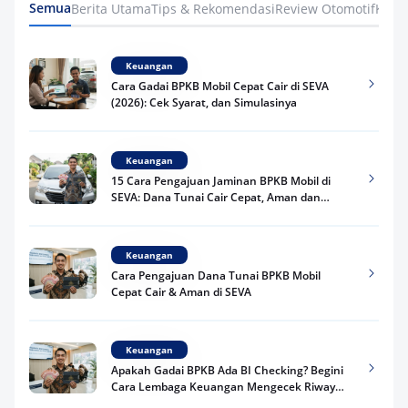
Semua
Berita Utama
Tips & Rekomendasi
Review Otomotif
Keua
Keuangan
Cara Gadai BPKB Mobil Cepat Cair di SEVA
(2026): Cek Syarat, dan Simulasinya
Keuangan
15 Cara Pengajuan Jaminan BPKB Mobil di
SEVA: Dana Tunai Cair Cepat, Aman dan
Praktis
Keuangan
Cara Pengajuan Dana Tunai BPKB Mobil
Cepat Cair & Aman di SEVA
Keuangan
Apakah Gadai BPKB Ada BI Checking? Begini
Cara Lembaga Keuangan Mengecek Riwayat
Kredit Kamu di 2026