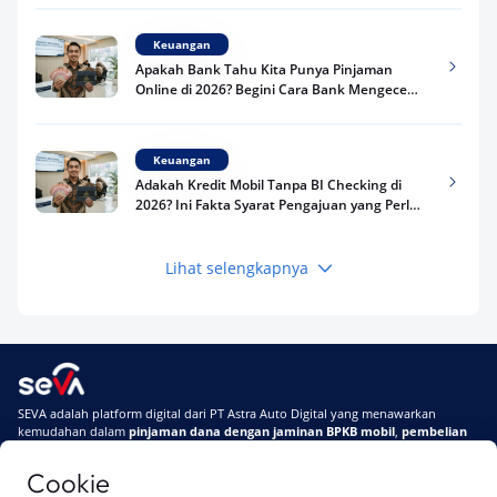
Keuangan
Apakah Bank Tahu Kita Punya Pinjaman
Online di 2026? Begini Cara Bank Mengecek
Riwayat Pinjaman Kamu
Keuangan
Adakah Kredit Mobil Tanpa BI Checking di
2026? Ini Fakta Syarat Pengajuan yang Perlu
Kamu Tahu
Lihat selengkapnya
Keuangan
Pinjaman Apa Tanpa BI Checking di 2026? Ini
Pilihan Dana Cepat yang Tetap Aman dan
Terpercaya
Keuangan
SEVA adalah platform digital dari PT Astra Auto Digital yang menawarkan
Telat Bayar Pinjol 2 Hari, Apakah Langsung
kemudahan dalam
pinjaman dana dengan jaminan BPKB mobil
,
pembelian
Masuk BI Checking? Simak Peraturan
mobil baru
, dan
pembelian mobil bekas berkualitas.
Terbarunya di 2026
Cookie
Di SEVA, BPKB mobilmu #BisaJadiDuit