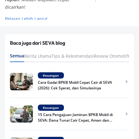
dicairkan!
Pelajari Lebih Lanjut
Baca juga dari SEVA blog
Semua
Berita Utama
Tips & Rekomendasi
Review Otomotif
Keua
Keuangan
Cara Gadai BPKB Mobil Cepat Cair di SEVA
(2026): Cek Syarat, dan Simulasinya
Keuangan
15 Cara Pengajuan Jaminan BPKB Mobil di
SEVA: Dana Tunai Cair Cepat, Aman dan
Praktis