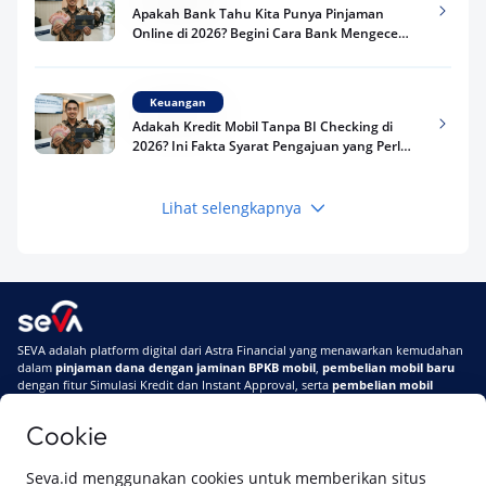
Apakah Bank Tahu Kita Punya Pinjaman
Online di 2026? Begini Cara Bank Mengecek
Riwayat Pinjaman Kamu
Keuangan
Adakah Kredit Mobil Tanpa BI Checking di
2026? Ini Fakta Syarat Pengajuan yang Perlu
Kamu Tahu
Lihat selengkapnya
Keuangan
Pinjaman Apa Tanpa BI Checking di 2026? Ini
Pilihan Dana Cepat yang Tetap Aman dan
Terpercaya
Keuangan
SEVA adalah platform digital dari Astra Financial yang menawarkan kemudahan
Telat Bayar Pinjol 2 Hari, Apakah Langsung
dalam
pinjaman dana dengan jaminan BPKB mobil
,
pembelian mobil baru
Masuk BI Checking? Simak Peraturan
dengan fitur Simulasi Kredit dan Instant Approval, serta
pembelian mobil
Terbarunya di 2026
bekas berkualitas
secara online
Cookie
Di SEVA #UrusanMobilSegampangItu
Tentang SEVA
Syarat & Ketentuan
Seva.id menggunakan cookies untuk memberikan situs