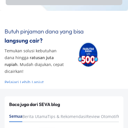
Butuh pinjaman dana yang bisa
langsung cair?
Temukan solusi kebutuhan
dana hingga
ratusan juta
rupiah
. Mudah diajukan, cepat
dicairkan!
Pelajari Lebih Lanjut
Baca juga dari SEVA blog
Semua
Berita Utama
Tips & Rekomendasi
Review Otomotif
Keua