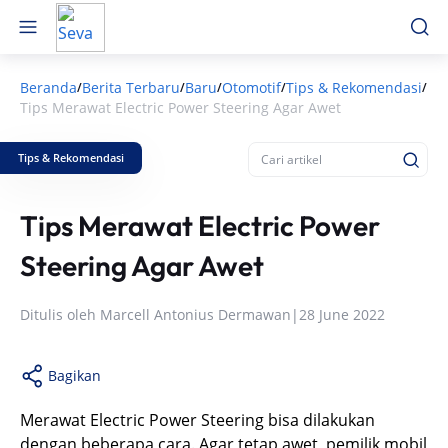
Beranda
Berita Terbaru
Baru
Otomotif
Tips & Rekomendasi
/
/
/
/
/
Tips Merawat Electric Power Steering Agar Awet
Tips & Rekomendasi
Tips Merawat Electric Power
Steering Agar Awet
Ditulis oleh
Marcell Antonius Dermawan
|
28 June 2022
Bagikan
Merawat Electric Power Steering bisa dilakukan
dengan beberapa cara. Agar tetap awet, pemilik mobil