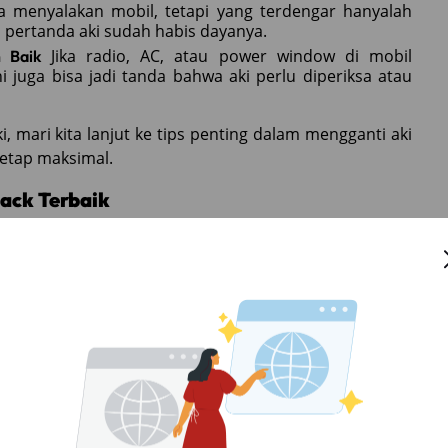
menyalakan mobil, tetapi yang terdengar hanyalah
 ini pertanda aki sudah habis dayanya.
Jika radio, AC, atau power window di mobil
 Baik
 juga bisa jadi tanda bahwa aki perlu diperiksa atau
 mari kita lanjut ke tips penting dalam mengganti aki
tetap maksimal.
back Terbaik
rbaik kamu sangat penting. Salah satu kesalahan yang
emilih aki tanpa mempertimbangkan spesifikasi dan
ki yang sesuai:
p mobil hatchback terbaik memiliki spesifikasi aki yang
buku manual mobil atau bertanya langsung ke bengkel
sikan.
atchback terbaik biasanya membutuhkan aki dengan
milih aki dengan kapasitas ampere (Ah) yang sesuai
ponen elektronik bisa berfungsi dengan baik.