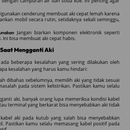
i dengan campuran air dan soda kue. Ini penting agar
digunakan cenderung membuat aki cepat lemah karena
lankan mobil secara rutin, setidaknya sekali seminggu,
Jangan biarkan komponen elektronik seperti
unakan
. Ini bisa membuat aki cepat habis.
Saat Mengganti Aki
ada beberapa kesalahan yang sering dilakukan oleh
erapa kesalahan yang harus kamu hindari:
ah dibahas sebelumnya, memilih aki yang tidak sesuai
asalah pada sistem kelistrikan. Pastikan kamu selalu
anti aki, banyak orang lupa memeriksa kondisi kabel
tau terminal yang berkarat bisa menyebabkan aki tidak
abel aki pada kutub yang salah bisa menyebabkan
il. Pastikan kamu selalu memasang kabel positif pada
tif.