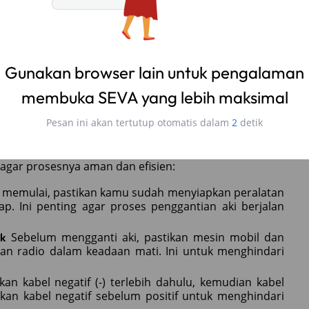
g umum digunakan, yaitu aki basah dan aki kering. Aki
embutuhkan perawatan rutin seperti menambah air aki.
dibandingkan aki basah. Pilihlah jenis aki yang sesuai
ki, pastikan kamu memeriksa tanggal produksi aki
Gunakan browser lain untuk pengalaman
an cenderung mengalami penurunan kualitas. Sebaiknya
erforma yang optimal.
membuka SEVA yang lebih maksimal
 Hatchback Terbaik
Pesan ini akan tertutup otomatis dalam
1
detik
lakukan penggantian aki. Jika kamu ingin melakukannya
i agar prosesnya aman dan efisien:
memulai, pastikan kamu sudah menyiapkan peralatan
ap. Ini penting agar proses penggantian aki berjalan
Sebelum mengganti aki, pastikan mesin mobil dan
ik
an radio dalam keadaan mati. Ini untuk menghindari
n kabel negatif (-) terlebih dahulu, kemudian kabel
paskan kabel negatif sebelum positif untuk menghindari