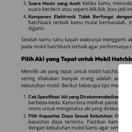
Ketika kamu mencoba 
Suara Mesin yang Aneh
suara berderit atau seperti klik-klik, bisa jadi
Komponen Elektronik Tidak Berfungsi dengan
hatchback terbaik kamu mulai bermasalah, ini
diganti.
Setelah kamu tahu kapan waktunya mengganti aki,
pada mobil hatchback terbaik agar performanya 
Pilih Aki yang Tepat untuk Mobil Hatch
Memilih aki yang tepat untuk mobil hatchback te
sering dilakukan banyak orang adalah asal m
kebutuhan mobil. Berikut beberapa tips memilih a
Setia
Cek Spesifikasi Aki yang Direkomendasikan
berbeda-beda. Kamu bisa melihat panduan di 
resmi untuk mengetahui aki yang direkomenda
Mobil h
Pilih Kapasitas Daya Sesuai Kebutuhan
kapasitas daya tertentu. Pastikan kamu me
dengan kebutuhan mobil kamu agar semua kom