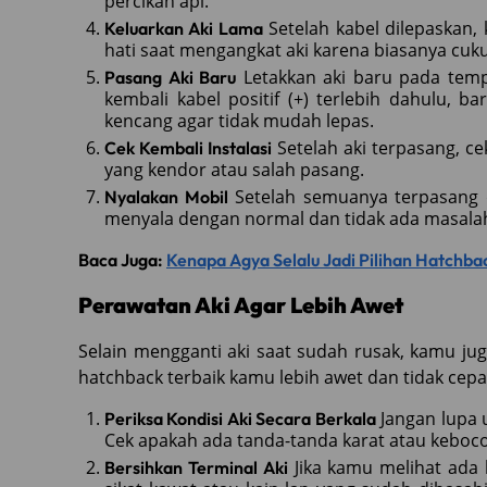
percikan api.
Setelah kabel dilepaskan,
Keluarkan Aki Lama
hati saat mengangkat aki karena biasanya cuku
Letakkan aki baru pada tempa
Pasang Aki Baru
kembali kabel positif (+) terlebih dahulu, ba
kencang agar tidak mudah lepas.
Setelah aki terpasang, c
Cek Kembali Instalasi
yang kendor atau salah pasang.
Setelah semuanya terpasang d
Nyalakan Mobil
menyala dengan normal dan tidak ada masalah,
Baca Juga:
Kenapa Agya Selalu Jadi Pilihan Hatchba
Perawatan Aki Agar Lebih Awet
Selain mengganti aki saat sudah rusak, kamu ju
hatchback terbaik kamu lebih awet dan tidak cepa
Jangan lupa u
Periksa Kondisi Aki Secara Berkala
Cek apakah ada tanda-tanda karat atau keboco
Jika kamu melihat ada 
Bersihkan Terminal Aki