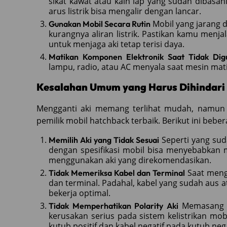
sikat kawat atau kain lap yang sudah dibasah
arus listrik bisa mengalir dengan lancar.
Mobil yang jarang 
Gunakan Mobil Secara Rutin
kurangnya aliran listrik. Pastikan kamu menja
untuk menjaga aki tetap terisi daya.
Matikan Komponen Elektronik Saat Tidak Dig
lampu, radio, atau AC menyala saat mesin mati
Kesalahan Umum yang Harus Dihindari 
Mengganti aki memang terlihat mudah, namun 
pemilik mobil hatchback terbaik. Berikut ini beb
Seperti yang sud
Memilih Aki yang Tidak Sesuai
dengan spesifikasi mobil bisa menyebabkan m
menggunakan aki yang direkomendasikan.
Saat mengg
Tidak Memeriksa Kabel dan Terminal
dan terminal. Padahal, kabel yang sudah aus a
bekerja optimal.
Memasang k
Tidak Memperhatikan Polarity Aki
kerusakan serius pada sistem kelistrikan mob
kutub positif dan kabel negatif pada kutub nega