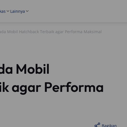
kas
Lainnya
pada Mobil Hatchback Terbaik agar Performa Maksimal
da Mobil
ik agar Performa
Bagikan