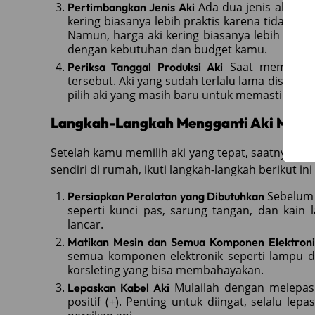
Ada dua jenis aki yan
Pertimbangkan Jenis Aki
kering biasanya lebih praktis karena tidak m
Namun, harga aki kering biasanya lebih mahal 
dengan kebutuhan dan budget kamu.
Saat membeli a
Periksa Tanggal Produksi Aki
tersebut. Aki yang sudah terlalu lama disimp
pilih aki yang masih baru untuk memastikan p
Langkah-Langkah Mengganti Aki Mobil
Setelah kamu memilih aki yang tepat, saatnya me
sendiri di rumah, ikuti langkah-langkah berikut in
Sebelum 
Persiapkan Peralatan yang Dibutuhkan
seperti kunci pas, sarung tangan, dan kain l
lancar.
Matikan Mesin dan Semua Komponen Elektron
semua komponen elektronik seperti lampu d
korsleting yang bisa membahayakan.
Mulailah dengan melepaska
Lepaskan Kabel Aki
positif (+). Penting untuk diingat, selalu le