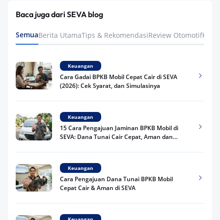
Baca juga dari SEVA blog
Semua
Berita Utama
Tips & Rekomendasi
Review Otomotif
Keua
Keuangan
Cara Gadai BPKB Mobil Cepat Cair di SEVA
(2026): Cek Syarat, dan Simulasinya
Keuangan
15 Cara Pengajuan Jaminan BPKB Mobil di
SEVA: Dana Tunai Cair Cepat, Aman dan
Praktis
Keuangan
Cara Pengajuan Dana Tunai BPKB Mobil
Cepat Cair & Aman di SEVA
Keuangan