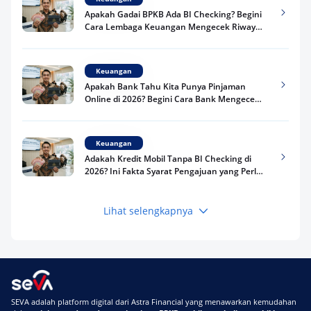
Apakah Gadai BPKB Ada BI Checking? Begini
Cara Lembaga Keuangan Mengecek Riwayat
Kredit Kamu di 2026
Keuangan
Apakah Bank Tahu Kita Punya Pinjaman
Online di 2026? Begini Cara Bank Mengecek
Riwayat Pinjaman Kamu
Keuangan
Adakah Kredit Mobil Tanpa BI Checking di
2026? Ini Fakta Syarat Pengajuan yang Perlu
Kamu Tahu
Lihat selengkapnya
Keuangan
Pinjaman Apa Tanpa BI Checking di 2026? Ini
Pilihan Dana Cepat yang Tetap Aman dan
Terpercaya
Keuangan
SEVA adalah platform digital dari Astra Financial yang menawarkan kemudahan
Telat Bayar Pinjol 2 Hari, Apakah Langsung