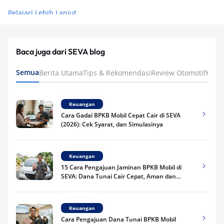
Pelajari Lebih Lanjut
Baca juga dari SEVA blog
Semua
Berita Utama
Tips & Rekomendasi
Review Otomotif
Keua
Keuangan
Cara Gadai BPKB Mobil Cepat Cair di SEVA
(2026): Cek Syarat, dan Simulasinya
Keuangan
15 Cara Pengajuan Jaminan BPKB Mobil di
SEVA: Dana Tunai Cair Cepat, Aman dan
Praktis
Keuangan
Cara Pengajuan Dana Tunai BPKB Mobil