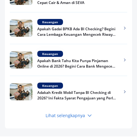
Cepat Cair & Aman di SEVA
Keuangan
Apakah Gadai BPKB Ada BI Checking? Begini
Cara Lembaga Keuangan Mengecek Riwayat
Kredit Kamu di 2026
Keuangan
Apakah Bank Tahu Kita Punya Pinjaman
Online di 2026? Begini Cara Bank Mengecek
Riwayat Pinjaman Kamu
Keuangan
Adakah Kredit Mobil Tanpa BI Checking di
2026? Ini Fakta Syarat Pengajuan yang Perlu
Kamu Tahu
Lihat selengkapnya
Keuangan
Pinjaman Apa Tanpa BI Checking di 2026? Ini
Pilihan Dana Cepat yang Tetap Aman dan
Terpercaya