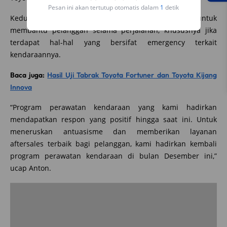
Pesan ini akan tertutup otomatis dalam
1
detik
Kedua layanan ini tetap beroperasi pada hari libur untuk
membantu pelanggan selama perjalanan, khususnya jika
terdapat hal-hal yang bersifat emergency terkait
kendaraannya.
Baca juga:
Hasil Uji Tabrak Toyota Fortuner dan Toyota Kijang
Innova
“Program perawatan kendaraan yang kami hadirkan
mendapatkan respon yang positif hingga saat ini. Untuk
meneruskan antuasisme dan memberikan layanan
aftersales terbaik bagi pelanggan, kami hadirkan kembali
program perawatan kendaraan di bulan Desember ini,”
ucap Anton.