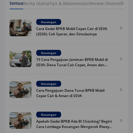
Semua
Berita Utama
Tips & Rekomendasi
Review Otomotif
Keua
Keuangan
Cara Gadai BPKB Mobil Cepat Cair di SEVA
(2026): Cek Syarat, dan Simulasinya
Keuangan
15 Cara Pengajuan Jaminan BPKB Mobil di
SEVA: Dana Tunai Cair Cepat, Aman dan
Praktis
Keuangan
Cara Pengajuan Dana Tunai BPKB Mobil
Cepat Cair & Aman di SEVA
Keuangan
Apakah Gadai BPKB Ada BI Checking? Begini
Cara Lembaga Keuangan Mengecek Riwayat
Kredit Kamu di 2026