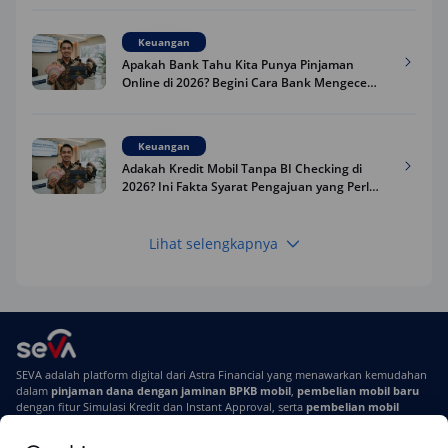
Keuangan
Apakah Bank Tahu Kita Punya Pinjaman
Online di 2026? Begini Cara Bank Mengecek
Riwayat Pinjaman Kamu
Keuangan
Adakah Kredit Mobil Tanpa BI Checking di
2026? Ini Fakta Syarat Pengajuan yang Perlu
Kamu Tahu
Lihat selengkapnya
Keuangan
Pinjaman Apa Tanpa BI Checking di 2026? Ini
Pilihan Dana Cepat yang Tetap Aman dan
Terpercaya
Keuangan
SEVA adalah platform digital dari Astra Financial yang menawarkan kemudahan
Telat Bayar Pinjol 2 Hari, Apakah Langsung
dalam
pinjaman dana dengan jaminan BPKB mobil
,
pembelian mobil baru
Masuk BI Checking? Simak Peraturan
dengan fitur Simulasi Kredit dan Instant Approval, serta
pembelian mobil
Terbarunya di 2026
bekas berkualitas
secara online