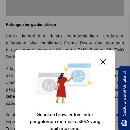
Potongan harga dan diskon
Untuk kemudahan dalam mempersiapkan kendaraan,
pelanggan bisa menikmati Promo Toyota dan potongan
harga sampai dengan 10% untuk TMO Engine Oil (TMO
Synthetic & Full Synthetic Diesel & Bensin).
Ada juga potongan harga sampai dengan 20% untuk produk
Saldo E-wallet Untukmu!
dan layanan keselamatan berkendara (
wiper blade
,
wiper
fluid
,
brake pad, brake cleaner
) dan promo menarik untuk
penggantian ban, serta potongan harga 10% untuk produk
kebersihan dan kesehatan selama berkendara
(car care,
cabin disinfectant, cabin air filter).
Gunakan browser lain untuk
Selain itu, Toyota juga ingin menambahkan ketenangan
pengalaman membuka SEVA yang
kepada pelanggan dengan menghadirkan bengkel dan
lebih maksimal
Toyota Mobile Service (TMS) Siaga.