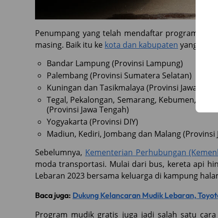
Penumpang yang telah mendaftar program mudik
masing. Baik itu ke
kota dan kabupaten
yang terse
Bandar Lampung (Provinsi Lampung)
Palembang (Provinsi Sumatera Selatan)
Kuningan dan Tasikmalaya (Provinsi Jawa Barat
Tegal, Pekalongan, Semarang, Kebumen, Cilac
(Provinsi Jawa Tengah)
Yogyakarta (Provinsi DIY)
Madiun, Kediri, Jombang dan Malang (Provinsi 
Sebelumnya,
Kementerian Perhubungan (Kemen
moda transportasi. Mulai dari bus, kereta api h
Lebaran 2023 bersama keluarga di kampung hal
Baca juga:
Dukung Kelancaran Mudik Lebaran, Toyot
Program mudik gratis juga jadi salah satu c