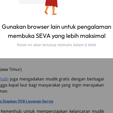
 gratis pemprov DKI akan diantar ke tujuan masing-
bar di Indonesia, ada dimana saja?
Gunakan browser lain untuk pengalaman
membuka SEVA yang lebih maksimal
Pesan ini akan tertutup otomatis dalam
1
detik
)
ap, Purwokerto, Solo, Sragen, Wonosobo dan Wonogiri
Jawa Timur)
hub)
juga mengadakan mudik gratis dengan berbagai
ingga kapal laut bagi masyarakat yang ingin merayakan
aman.
a Siapkan 308 Layanan Servis
ara Kemenhub untuk mempersiapkan kelancaran mudik