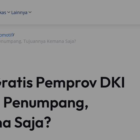
kas
Lainnya
omotif
/
enumpang, Tujuannya Kemana Saja?
ratis Pemprov DKI
 Penumpang,
a Saja?