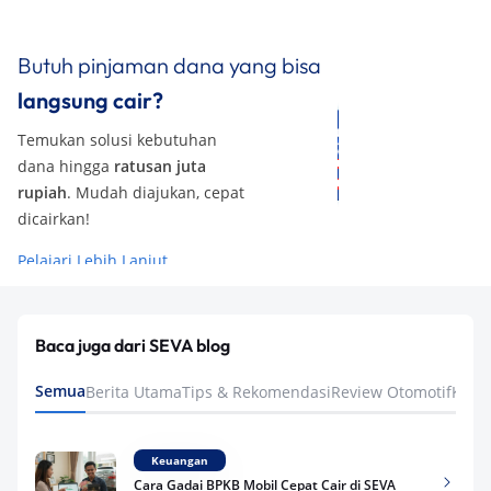
Butuh pinjaman dana yang bisa
langsung cair?
Temukan solusi kebutuhan
dana hingga
ratusan juta
rupiah
. Mudah diajukan, cepat
dicairkan!
Pelajari Lebih Lanjut
Baca juga dari SEVA blog
Semua
Berita Utama
Tips & Rekomendasi
Review Otomotif
Keua
Keuangan
Cara Gadai BPKB Mobil Cepat Cair di SEVA