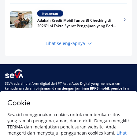
Keuangan
Adakah Kredit Mobil Tanpa BI Checking di
2026? Ini Fakta Syarat Pengajuan yang Perlu
Kamu Tahu
Lihat selengkapnya
Keuangan
Pinjaman Apa Tanpa BI Checking di 2026? Ini
Pilihan Dana Cepat yang Tetap Aman dan
Terpercaya
Keuangan
SEVA adalah platform digital dari PT Astra Auto Digital yang menawarkan
Telat Bayar Pinjol 2 Hari, Apakah Langsung
kemudahan dalam
pinjaman dana dengan jaminan BPKB mobil
,
pembelian
Masuk BI Checking? Simak Peraturan
mobil baru
, dan
pembelian mobil bekas berkualitas.
Terbarunya di 2026
Cookie
Di SEVA, BPKB mobilmu #BisaJadiDuit
Tentang SEVA
Syarat & Ketentuan
Seva.id menggunakan cookies untuk memberikan situs
Pemberitahuan Privasi
Hubungi Kami
yang ramah pengguna, aman, dan efektif. Dengan mengklik
TERIMA dan melanjutkan penelusuran website, Anda
mengerti dan menyetujui penggunaan cookies kami.
Lihat