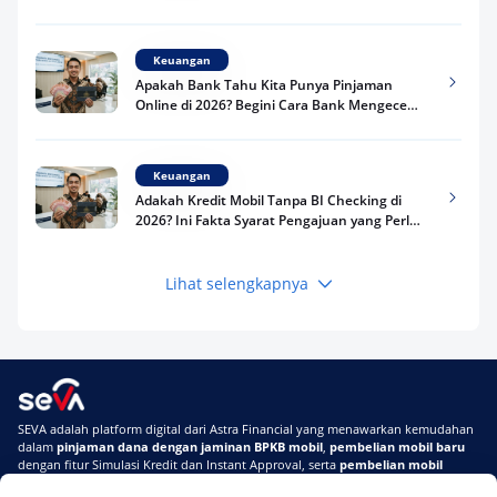
Kredit Kamu di 2026
Keuangan
Apakah Bank Tahu Kita Punya Pinjaman
Online di 2026? Begini Cara Bank Mengecek
Riwayat Pinjaman Kamu
Keuangan
Adakah Kredit Mobil Tanpa BI Checking di
2026? Ini Fakta Syarat Pengajuan yang Perlu
Kamu Tahu
Lihat selengkapnya
Keuangan
Pinjaman Apa Tanpa BI Checking di 2026? Ini
Pilihan Dana Cepat yang Tetap Aman dan
Terpercaya
Keuangan
SEVA adalah platform digital dari Astra Financial yang menawarkan kemudahan
Telat Bayar Pinjol 2 Hari, Apakah Langsung
dalam
pinjaman dana dengan jaminan BPKB mobil
,
pembelian mobil baru
Masuk BI Checking? Simak Peraturan
dengan fitur Simulasi Kredit dan Instant Approval, serta
pembelian mobil
Terbarunya di 2026
bekas berkualitas
secara online