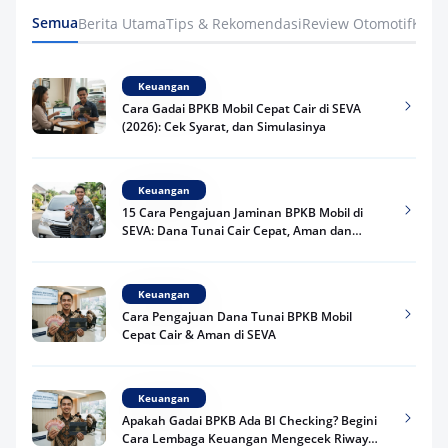
Semua
Berita Utama
Tips & Rekomendasi
Review Otomotif
Keua
Keuangan
Cara Gadai BPKB Mobil Cepat Cair di SEVA
(2026): Cek Syarat, dan Simulasinya
Keuangan
15 Cara Pengajuan Jaminan BPKB Mobil di
SEVA: Dana Tunai Cair Cepat, Aman dan
Praktis
Keuangan
Cara Pengajuan Dana Tunai BPKB Mobil
Cepat Cair & Aman di SEVA
Keuangan
Apakah Gadai BPKB Ada BI Checking? Begini
Cara Lembaga Keuangan Mengecek Riwayat