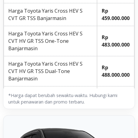
Harga Toyota Yaris Cross HEV S
Rp
CVT GR TSS Banjarmasin
459.000.000
Harga Toyota Yaris Cross HEV S
Rp
CVT HV GR TSS One-Tone
483.000.000
Banjarmasin
Harga Toyota Yaris Cross HEV S
Rp
CVT HV GR TSS Dual-Tone
488.000.000
Banjarmasin
Harga Toyota Yaris Cross HEV S
Rp
*Harga dapat berubah sewaktu-waktu. Hubungi kami
CVT HV TSS One Tone Banjarmasin
472.000.000
untuk penawaran dan promo terbaru.
Harga Toyota Yaris Cross HEV S
Rp
CVT HV TSS Dual Tone Banjarmasin
478.000.000