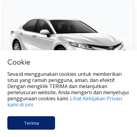
Cookie
Seva.id menggunakan cookies untuk memberikan
situs yang ramah pengguna, aman, dan efektif.
Dengan mengklik TERIMA dan melanjutkan
penelusuran website, Anda mengerti dan menyetujui
penggunaan cookies kami.
Lihat Kebijakan Privasi
kami di sini.
SPK Sekarang
Chat Sales
2 type available
Informasi Penjualan —
SEVA by Astra
Terima
Harga Toyota Camry 2025