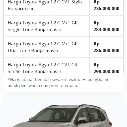
Harga Toyota Agya 1.2 G CVT Stylix
Rp
Banjarmasin
236.000.000
Harga Toyota Agya 1.2 G M/T GR
Rp
Single Tone Banjarmasin
283.000.000
Harga Toyota Agya 1.2 G M/T GR
Rp
Dual Tone Banjarmasin
286.000.000
Harga Toyota Agya 1.2 G CVT GR
Rp
Single Tone Banjarmasin
298.000.000
*Harga dapat berubah sewaktu-waktu. Hubungi kami
Harga Toyota Agya 1.2 G CVT GR
Rp
untuk penawaran dan promo terbaru.
Dual Tone Banjarmasin
301.000.000