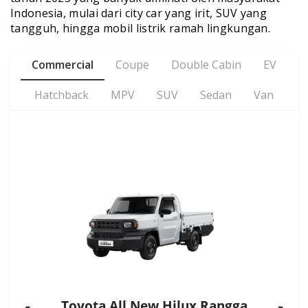
Indonesia, mulai dari city car yang irit, SUV yang
tangguh, hingga mobil listrik ramah lingkungan.
Commercial
Coupe
Double Cabin
EV
Hatchback
MPV
SUV
Sedan
Van
Toyota All New Hilux Rangga