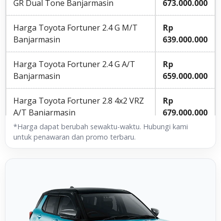
GR Dual Tone Banjarmasin
673.000.000
Harga Toyota Fortuner 2.4 G M/T
Rp
Banjarmasin
639.000.000
Harga Toyota Fortuner 2.4 G A/T
Rp
Banjarmasin
659.000.000
Harga Toyota Fortuner 2.8 4x2 VRZ
Rp
A/T Banjarmasin
679.000.000
*Harga dapat berubah sewaktu-waktu. Hubungi kami
Harga Toyota Fortuner 2.8 4x2 VRZ
Rp
untuk penawaran dan promo terbaru.
A/T Non RSE Banjarmasin
673.000.000
Harga Toyota Fortuner 2.8 4x2 VRZ
Rp
A/T TSS Banjarmasin
691.000.000
Harga Toyota Fortuner 2.8 4x2 VRZ
Rp