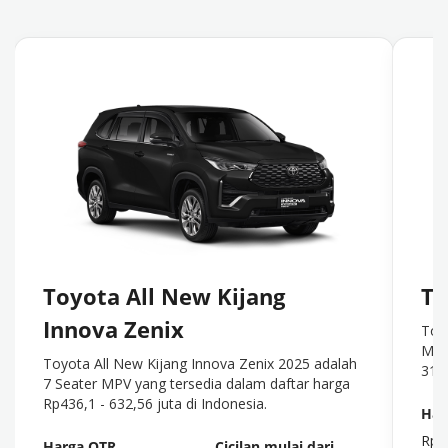
Toyota All New Kijang
To
Innova Zenix
Toy
MPV
Toyota All New Kijang Innova Zenix 2025 adalah
318 
7 Seater MPV yang tersedia dalam daftar harga
Rp436,1 - 632,56 juta di Indonesia.
Har
Rp24
Harga OTR
Cicilan mulai dari