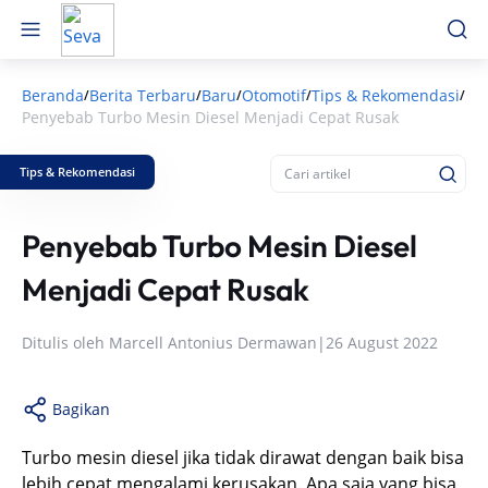
Beranda
Berita Terbaru
Baru
Otomotif
Tips & Rekomendasi
/
/
/
/
/
Penyebab Turbo Mesin Diesel Menjadi Cepat Rusak
Tips & Rekomendasi
Penyebab Turbo Mesin Diesel
Menjadi Cepat Rusak
Ditulis oleh
Marcell Antonius Dermawan
|
26 August 2022
Bagikan
Turbo mesin diesel jika tidak dirawat dengan baik bisa
lebih cepat mengalami kerusakan. Apa saja yang bisa