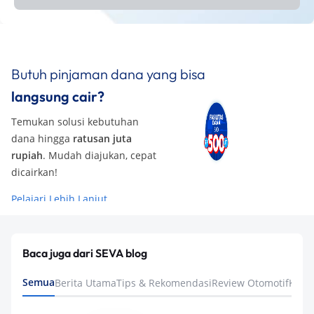
Butuh pinjaman dana yang bisa
langsung cair?
Temukan solusi kebutuhan
dana hingga
ratusan juta
rupiah
. Mudah diajukan, cepat
dicairkan!
Pelajari Lebih Lanjut
Baca juga dari SEVA blog
Semua
Berita Utama
Tips & Rekomendasi
Review Otomotif
Keua