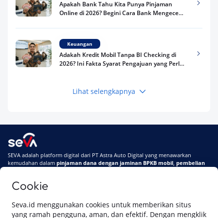
Apakah Bank Tahu Kita Punya Pinjaman
Online di 2026? Begini Cara Bank Mengecek
Riwayat Pinjaman Kamu
Keuangan
Adakah Kredit Mobil Tanpa BI Checking di
2026? Ini Fakta Syarat Pengajuan yang Perlu
Kamu Tahu
Lihat selengkapnya
Keuangan
Pinjaman Apa Tanpa BI Checking di 2026? Ini
Pilihan Dana Cepat yang Tetap Aman dan
Terpercaya
Keuangan
SEVA adalah platform digital dari PT Astra Auto Digital yang menawarkan
Telat Bayar Pinjol 2 Hari, Apakah Langsung
kemudahan dalam
pinjaman dana dengan jaminan BPKB mobil
,
pembelian
Masuk BI Checking? Simak Peraturan
mobil baru
, dan
pembelian mobil bekas berkualitas.
Terbarunya di 2026
Cookie
Di SEVA, BPKB mobilmu #BisaJadiDuit
Tentang SEVA
Syarat & Ketentuan
Seva.id menggunakan cookies untuk memberikan situs
Pemberitahuan Privasi
Hubungi Kami
yang ramah pengguna, aman, dan efektif. Dengan mengklik