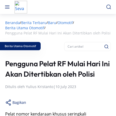
Beranda
Berita Terbaru
Baru
Otomotif
/
/
/
/
Berita Utama Otomotif
/
Pengguna Pelat RF Mulai Hari Ini Akan Ditertibkan oleh Polisi
Berita Utama Otomotif
Pengguna Pelat RF Mulai Hari Ini
Akan Ditertibkan oleh Polisi
Ditulis oleh
Yulius Kristanto
|
10 July 2023
Bagikan
Pelat nomor kendaraan khusus seringkali