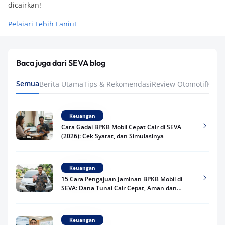
dicairkan!
Pelajari Lebih Lanjut
Baca juga dari SEVA blog
Semua
Berita Utama
Tips & Rekomendasi
Review Otomotif
Keua
Keuangan
Cara Gadai BPKB Mobil Cepat Cair di SEVA
(2026): Cek Syarat, dan Simulasinya
Keuangan
15 Cara Pengajuan Jaminan BPKB Mobil di
SEVA: Dana Tunai Cair Cepat, Aman dan
Praktis
Keuangan