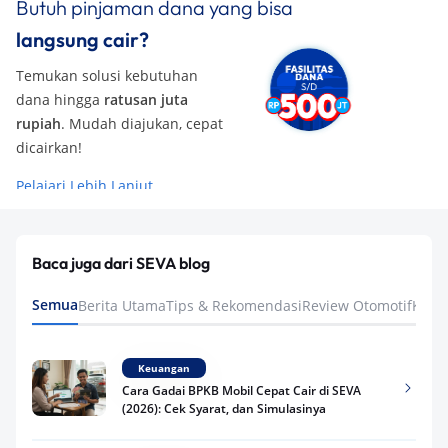
Butuh pinjaman dana yang bisa
langsung cair?
Temukan solusi kebutuhan
dana hingga
ratusan juta
rupiah
. Mudah diajukan, cepat
dicairkan!
Pelajari Lebih Lanjut
Baca juga dari SEVA blog
Semua
Berita Utama
Tips & Rekomendasi
Review Otomotif
Keua
Keuangan
Cara Gadai BPKB Mobil Cepat Cair di SEVA
(2026): Cek Syarat, dan Simulasinya