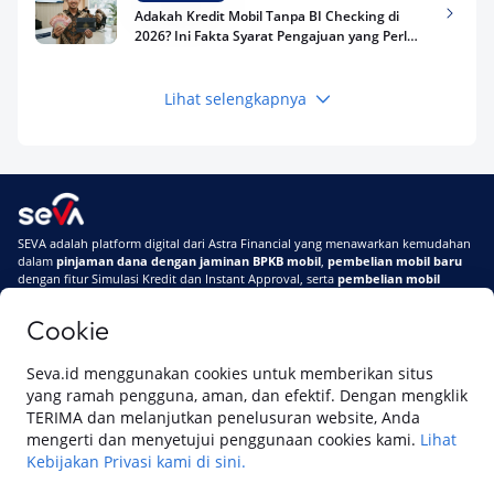
Adakah Kredit Mobil Tanpa BI Checking di
2026? Ini Fakta Syarat Pengajuan yang Perlu
Kamu Tahu
Lihat selengkapnya
Keuangan
Pinjaman Apa Tanpa BI Checking di 2026? Ini
Pilihan Dana Cepat yang Tetap Aman dan
Terpercaya
Keuangan
SEVA adalah platform digital dari Astra Financial yang menawarkan kemudahan
Telat Bayar Pinjol 2 Hari, Apakah Langsung
dalam
pinjaman dana dengan jaminan BPKB mobil
,
pembelian mobil baru
Masuk BI Checking? Simak Peraturan
dengan fitur Simulasi Kredit dan Instant Approval, serta
pembelian mobil
Terbarunya di 2026
bekas berkualitas
secara online
Cookie
Di SEVA #UrusanMobilSegampangItu
Tentang SEVA
Syarat & Ketentuan
Seva.id menggunakan cookies untuk memberikan situs
Pemberitahuan Privasi
Hubungi Kami
yang ramah pengguna, aman, dan efektif. Dengan mengklik
TERIMA dan melanjutkan penelusuran website, Anda
mengerti dan menyetujui penggunaan cookies kami.
Lihat
Kebijakan Privasi kami di sini.
Website ini dikelola oleh PT Cipta Sedaya Digital Indonesia (CSDI), organisasi