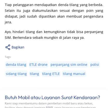
Tiap pelanggaran mendapatkan denda tilang yang berbeda.
Selain itu juga diakumulasikan sesuai dengan poin yang
didapat, jadi sudah dipastikan akan membuat pengendara
jera.
Ayo, hindari tilang dan kemungkinan tidak bisa perpanjang
SIM. Berkendara sebaik mungkin di jalan raya ya.
Bagikan
Tags:
denda tilang
ETLE drone
perpanjang sim online
polisi
sidang tilang
tilang
tilang ETLE
tilang manual
Butuh Mobil atau Layanan Surat Kendaraan?
Kami siap membantumu dalam pembelian mobil baru atau bekas,
fasilitas dana dengan jaminan BPKB, serta layanan surat kendaraan.