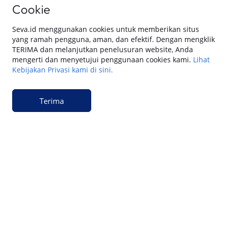
Cookie
Seva.id menggunakan cookies untuk memberikan situs
Keuangan
yang ramah pengguna, aman, dan efektif. Dengan mengklik
15 Cara Pengajuan Jaminan BPKB Mobil di
TERIMA dan melanjutkan penelusuran website, Anda
SEVA: Dana Tunai Cair Cepat, Aman dan
mengerti dan menyetujui penggunaan cookies kami.
Lihat
Praktis
Kebijakan Privasi kami di sini.
Keuangan
Cara Pengajuan Dana Tunai BPKB Mobil
Terima
Cepat Cair & Aman di SEVA
Keuangan
Apakah Gadai BPKB Ada BI Checking? Begini
Cara Lembaga Keuangan Mengecek Riwayat
Kredit Kamu di 2026
Keuangan
Apakah Bank Tahu Kita Punya Pinjaman
Online di 2026? Begini Cara Bank Mengecek
Riwayat Pinjaman Kamu