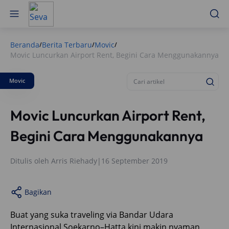
Beranda
Berita Terbaru
Movic
/
/
/
Movic Luncurkan Airport Rent, Begini Cara Menggunakannya
Movic
Movic Luncurkan Airport Rent,
Begini Cara Menggunakannya
Ditulis oleh
Arris Riehady
|
16 September 2019
Bagikan
Buat yang suka traveling via Bandar Udara
Internasional Soekarno–Hatta kini makin nyaman.