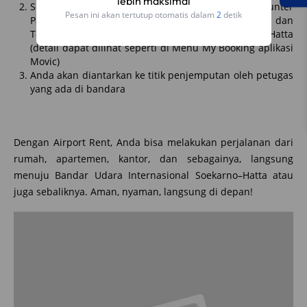
lebih maksimal
Setelah pembayaran, Anda bisa mendatangi counter
Pesan ini akan tertutup otomatis dalam
2
detik
Partner Movic yang ada di Terminal 1, Terminal 2, dan
Terminal 3 Bandar Udara Internasional Soekarno–Hatta
(detail dapat dilihat seperti di Menu My Booking aplikasi
Movic)
Anda akan diantarkan ke titik penjemputan oleh petugas
yang ada di bandara
Dengan Airport Rent, Anda bisa melakukan perjalanan dari
rumah, apartemen, kantor, dan sebagainya, langsung
menuju Bandar Udara Internasional Soekarno–Hatta atau
juga sebaliknya. Aman, nyaman, langsung di depan!