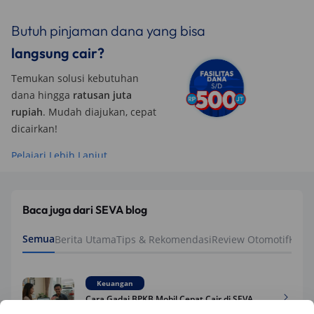
Butuh pinjaman dana yang bisa
langsung cair?
Temukan solusi kebutuhan
dana hingga
ratusan juta
rupiah
. Mudah diajukan, cepat
dicairkan!
Pelajari Lebih Lanjut
Baca juga dari SEVA blog
Semua
Berita Utama
Tips & Rekomendasi
Review Otomotif
Keua
Keuangan
Cara Gadai BPKB Mobil Cepat Cair di SEVA
(2026): Cek Syarat, dan Simulasinya