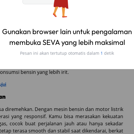
langsung menghitungnya lewat Kalkulator Kredit SEVA
di
kredit yang fleksibel untuk memudahkan perencanaan
hybrid yang membuatnya lebih hemat bahan bakar
ya bekerja otomatis, di mana mesin listrik aktif pada
at dibutuhkan pada kecepatan tinggi. Efisiensi ini
nsumsi bensin yang lebih irit.
jui
an
isa diremehkan. Dengan mesin bensin dan motor listrik
erasi yang responsif. Kamu bisa merasakan kekuatan
gas, cocok buat perjalanan jauh atau hanya sekadar
 tetap terasa smooth dan stabil saat dikendarai, berkat