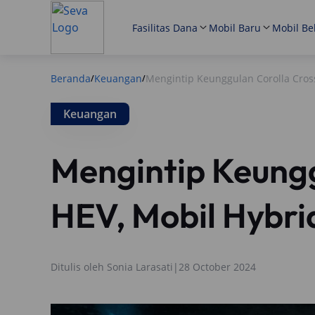
Fasilitas Dana
Mobil Baru
Mobil Be
Beranda
Keuangan
Mengintip Keunggulan Corolla Cross
/
/
Keuangan
Mengintip Keungg
HEV, Mobil Hybrid
Ditulis oleh
Sonia Larasati
|
28 October 2024