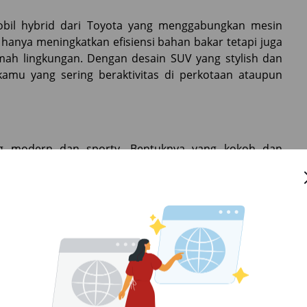
mobil hybrid dari Toyota yang menggabungkan mesin
 hanya meningkatkan efisiensi bahan bakar tetapi juga
mah lingkungan. Dengan desain SUV yang stylish dan
kamu yang sering beraktivitas di perkotaan ataupun
ng modern dan sporty. Bentuknya yang kokoh dan
 elegan. Bagi kamu yang peduli dengan penampilan,
setiap kali mengendarainya. Lampu depan LED dengan
as mobil ini, memberikan kesan berani dan stylish.
emukau. Kabinnya luas dan nyaman, dengan material
um. Kursi penumpang dirancang ergonomis, menjamin
rdnya juga dilengkapi dengan layar sentuh canggih
kamu bisa tetap terkoneksi kapan saja.