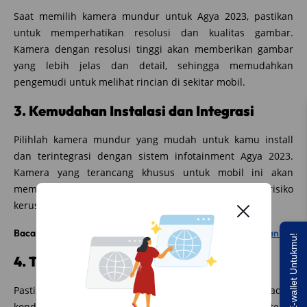
Saat memilih kamera mundur untuk Agya 2023, pastikan
untuk memperhatikan resolusi dan kualitas gambar.
Kamera dengan resolusi tinggi akan memberikan gambar
yang lebih jelas dan detail, sehingga memudahkan
pengemudi untuk melihat rincian di sekitar mobil.
3. Kemudahan Instalasi dan Integrasi
Pilihlah kamera mundur yang mudah untuk kamu install
dan terintegrasi dengan sistem infotainment Agya 2023.
Kamera yang terancang khusus untuk mobil ini akan
memberikan hasil yang lebih baik dan meminimalkan risiko
kerusakan atau masalah teknis.
Baca juga:
Benarkah Karpet Mobil Bisa Sebabkan Kecelakaan?
Saldo E-wallet Untukmu!
4. Tahan Air dan Tahan Lama
Pastikan kamera mundur tahan air dan tahan terhadap
kondisi cuaca ekstrem seperti hujan atau panas terik.