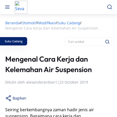
Beranda
Otomotif
Modifikasi
Suku Cadang
/
/
/
/
Mengenal Cara Kerja dan Kelemahan Air Suspension
Suku Cadang
Mengenal Cara Kerja dan
Kelemahan Air Suspension
Ditulis oleh
alexanderardian1
|
23 October 2019
Bagikan
Seiring berkembangnya zaman hadir jenis air
suspension. Bagaimana cara kerja dan