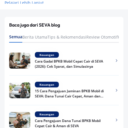
Pelajari Lebih Lanjut
Baca juga dari SEVA blog
Semua
Berita Utama
Tips & Rekomendasi
Review Otomotif
Keua
Keuangan
Cara Gadai BPKB Mobil Cepat Cair di SEVA
(2026): Cek Syarat, dan Simulasinya
Keuangan
15 Cara Pengajuan Jaminan BPKB Mobil di
SEVA: Dana Tunai Cair Cepat, Aman dan
Praktis
Keuangan
Cara Pengajuan Dana Tunai BPKB Mobil
Cepat Cair & Aman di SEVA