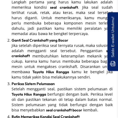
Langkah pertama yang harus kamu lakukan adalah
memeriksa kondisi
. Jika seal sudah
seal crankshaft
terlihat rusak, retak, atau keras, maka seal tersebut
harus diganti. Untuk memeriksanya, kamu mungkin
Saldo E-wallet Untukmu!
perlu membuka beberapa komponen mesin terlebih
dahulu, jadi pastikan kamu memiliki peralatan yang
memadai atau bawa ke bengkel terpercaya.
Ganti Seal Crankshaft yang Bocor
Jika setelah diperiksa seal ternyata rusak, maka solusinya
adalah mengganti seal tersebut. Penggantian
seal
crankshaft
membutuhkan keterampilan mekanik yang
cukup, karena kamu harus membuka beberapa bagian
mesin untuk mengakses crankshaft. Disarankan untuk
membawa
kamu ke bengkel jika
Toyota Hilux Rangga
kamu tidak yakin bisa melakukannya sendiri.
Periksa Sistem Pelumasan
Setelah mengganti seal, pastikan sistem pelumasan di
berfungsi dengan baik. Periksa level
Toyota Hilux Rangga
oli dan pastikan tekanan oli tetap dalam batas normal.
Sistem pelumasan yang tidak berfungsi dengan baik
bisa menyebabkan
kembali.
seal crankshaft bocor
Rutin Memeriksa Kondisi Seal Crankshaft