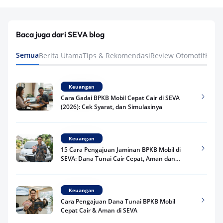
Baca juga dari SEVA blog
Semua
Berita Utama
Tips & Rekomendasi
Review Otomotif
Keua
Keuangan
Cara Gadai BPKB Mobil Cepat Cair di SEVA
(2026): Cek Syarat, dan Simulasinya
Keuangan
15 Cara Pengajuan Jaminan BPKB Mobil di
SEVA: Dana Tunai Cair Cepat, Aman dan
Praktis
Keuangan
Cara Pengajuan Dana Tunai BPKB Mobil
Cepat Cair & Aman di SEVA