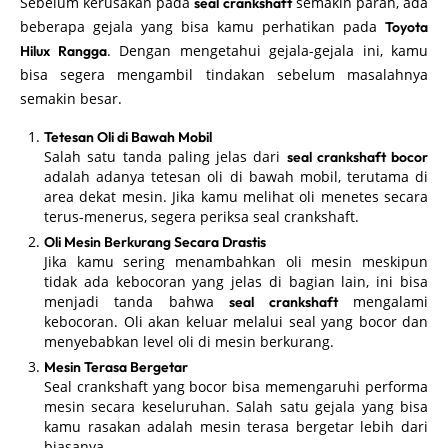
Sebelum kerusakan pada
semakin parah, ada
seal crankshaft
beberapa gejala yang bisa kamu perhatikan pada
Toyota
. Dengan mengetahui gejala-gejala ini, kamu
Hilux Rangga
bisa segera mengambil tindakan sebelum masalahnya
semakin besar.
Tetesan Oli di Bawah Mobil
Salah satu tanda paling jelas dari
seal crankshaft bocor
adalah adanya tetesan oli di bawah mobil, terutama di
area dekat mesin. Jika kamu melihat oli menetes secara
terus-menerus, segera periksa seal crankshaft.
Oli Mesin Berkurang Secara Drastis
Jika kamu sering menambahkan oli mesin meskipun
tidak ada kebocoran yang jelas di bagian lain, ini bisa
menjadi tanda bahwa
mengalami
seal crankshaft
kebocoran. Oli akan keluar melalui seal yang bocor dan
menyebabkan level oli di mesin berkurang.
Mesin Terasa Bergetar
Seal crankshaft yang bocor bisa memengaruhi performa
mesin secara keseluruhan. Salah satu gejala yang bisa
kamu rasakan adalah mesin terasa bergetar lebih dari
biasanya.