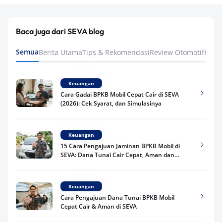
Baca juga dari SEVA blog
Semua
Berita Utama
Tips & Rekomendasi
Review Otomotif
Keua
Keuangan
Cara Gadai BPKB Mobil Cepat Cair di SEVA
(2026): Cek Syarat, dan Simulasinya
Keuangan
15 Cara Pengajuan Jaminan BPKB Mobil di
SEVA: Dana Tunai Cair Cepat, Aman dan
Praktis
Keuangan
Cara Pengajuan Dana Tunai BPKB Mobil
Cepat Cair & Aman di SEVA