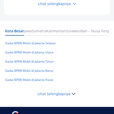
Lihat selengkapnya
Keuangan
Pinjaman Apa Tanpa BI Checking di 2026? Ini
Pilihan Dana Cepat yang Tetap Aman dan
Terpercaya
Kota Besar
Jawa
Sumatra
Kalimantan
Sulawesi
Bali – Nusa Tengga
Keuangan
Telat Bayar Pinjol 2 Hari, Apakah Langsung
Masuk BI Checking? Simak Peraturan
Gadai BPKB Mobil di Jakarta Selatan
Terbarunya di 2026
Gadai BPKB Mobil di Jakarta Utara
Gadai BPKB Mobil di Jakarta Timur
Gadai BPKB Mobil di Jakarta Barat
Gadai BPKB Mobil di Jakarta Pusat
Lihat Selengkapnya