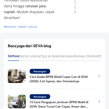
Temukan solusi kebutuhan
dana hingga
ratusan juta
rupiah
. Mudah diajukan, cepat
dicairkan!
Pelajari Lebih Lanjut
Baca juga dari SEVA blog
Semua
Berita Utama
Tips & Rekomendasi
Review Otomotif
Keua
Keuangan
Cara Gadai BPKB Mobil Cepat Cair di SEVA
(2026): Cek Syarat, dan Simulasinya
Keuangan
15 Cara Pengajuan Jaminan BPKB Mobil di
SEVA: Dana Tunai Cair Cepat, Aman dan