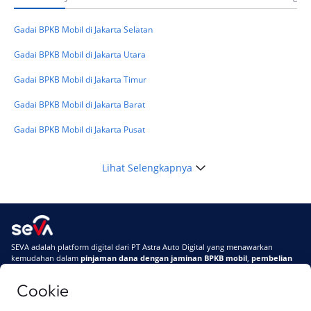
Telat Bayar Pinjol 2 Hari, Apakah Langsung
Masuk BI Checking? Simak Peraturan
Gadai BPKB Mobil di Jakarta Selatan
Terbarunya di 2026
Gadai BPKB Mobil di Jakarta Utara
Gadai BPKB Mobil di Jakarta Timur
Gadai BPKB Mobil di Jakarta Barat
Gadai BPKB Mobil di Jakarta Pusat
Lihat Selengkapnya
SEVA adalah platform digital dari PT Astra Auto Digital yang menawarkan
kemudahan dalam
pinjaman dana dengan jaminan BPKB mobil
,
pembelian
mobil baru
, dan
pembelian mobil bekas berkualitas.
Cookie
Di SEVA, BPKB mobilmu #BisaJadiDuit