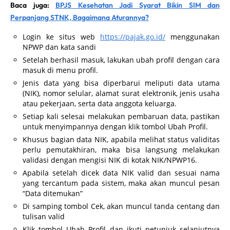
Baca juga:
BPJS Kesehatan Jadi Syarat Bikin SIM dan
Perpanjang STNK, Bagaimana Aturannya?
Login ke situs web
https://pajak.go.id/
menggunakan
NPWP dan kata sandi
Setelah berhasil masuk, lakukan ubah profil dengan cara
masuk di menu profil.
Jenis data yang bisa diperbarui meliputi data utama
(NIK), nomor selular, alamat surat elektronik, jenis usaha
atau pekerjaan, serta data anggota keluarga.
Setiap kali selesai melakukan pembaruan data, pastikan
untuk menyimpannya dengan klik tombol Ubah Profil.
Khusus bagian data NIK, apabila melihat status validitas
perlu pemutakhiran, maka bisa langsung melakukan
validasi dengan mengisi NIK di kotak NIK/NPWP16.
Apabila setelah dicek data NIK valid dan sesuai nama
yang tercantum pada sistem, maka akan muncul pesan
“Data ditemukan”
Di samping tombol Cek, akan muncul tanda centang dan
tulisan valid
Klik tombol Ubah Profil dan ikuti petunjuk selanjutnya