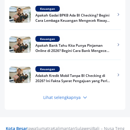
Keuangan
Apakah Gadai BPKB Ada BI Checking? Begini
Cara Lembaga Keuangan Mengecek Riwayat
Kredit Kamu di 2026
Keuangan
Apakah Bank Tahu Kita Punya Pinjaman
Online di 2026? Begini Cara Bank Mengecek
Riwayat Pinjaman Kamu
Keuangan
Adakah Kredit Mobil Tanpa BI Checking di
2026? Ini Fakta Syarat Pengajuan yang Perlu
Kamu Tahu
Lihat selengkapnya
Keuangan
Pinjaman Apa Tanpa BI Checking di 2026? Ini
Pilihan Dana Cepat yang Tetap Aman dan
Terpercaya
Kota Besar
Jawa
Sumatra
Kalimantan
Sulawesi
Bali – Nusa Tengga
Keuangan