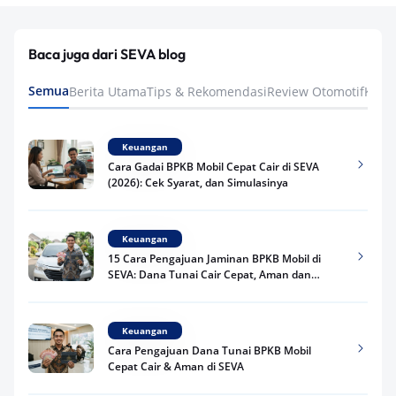
Baca juga dari SEVA blog
Semua
Berita Utama
Tips & Rekomendasi
Review Otomotif
Keua
Keuangan
Cara Gadai BPKB Mobil Cepat Cair di SEVA
(2026): Cek Syarat, dan Simulasinya
Keuangan
15 Cara Pengajuan Jaminan BPKB Mobil di
SEVA: Dana Tunai Cair Cepat, Aman dan
Praktis
Keuangan
Cara Pengajuan Dana Tunai BPKB Mobil
Cepat Cair & Aman di SEVA