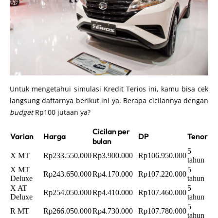
Untuk mengetahui simulasi Kredit Terios ini, kamu bisa cek
langsung daftarnya berikut ini ya. Berapa cicilannya dengan
budget
Rp100 jutaan ya?
Cicilan per
Varian
Harga
DP
Tenor
bulan
5
X MT
Rp233.550.000
Rp3.900.000
Rp106.950.000
tahun
X MT
5
Rp243.650.000
Rp4.170.000
Rp107.220.000
Deluxe
tahun
X AT
5
Rp254.050.000
Rp4.410.000
Rp107.460.000
Deluxe
tahun
5
R MT
Rp266.050.000
Rp4.730.000
Rp107.780.000
tahun