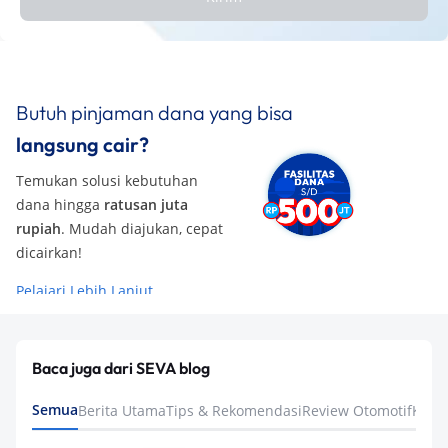
Butuh pinjaman dana yang bisa
langsung cair?
Temukan solusi kebutuhan
dana hingga
ratusan juta
rupiah
. Mudah diajukan, cepat
dicairkan!
Pelajari Lebih Lanjut
Baca juga dari SEVA blog
Semua
Berita Utama
Tips & Rekomendasi
Review Otomotif
Keua