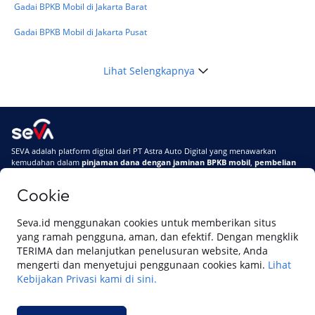
Gadai BPKB Mobil di Jakarta Barat
Gadai BPKB Mobil di Jakarta Pusat
Lihat Selengkapnya
SEVA adalah platform digital dari PT Astra Auto Digital yang menawarkan
kemudahan dalam
pinjaman dana dengan jaminan BPKB mobil
,
pembelian
mobil baru
, dan
pembelian mobil bekas berkualitas.
Cookie
Di SEVA, BPKB mobilmu #BisaJadiDuit
Tentang SEVA
Syarat & Ketentuan
Seva.id menggunakan cookies untuk memberikan situs
Pemberitahuan Privasi
Hubungi Kami
yang ramah pengguna, aman, dan efektif. Dengan mengklik
TERIMA dan melanjutkan penelusuran website, Anda
mengerti dan menyetujui penggunaan cookies kami.
Lihat
Kebijakan Privasi kami di sini.
Website ini dikelola oleh PT Cipta Sedaya Digital Indonesia (CSDI), organisasi
yang tersertifikasi ISO/IEC 27001:2022.