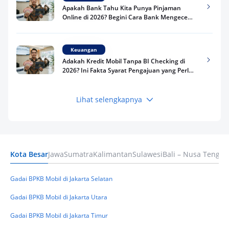
Apakah Bank Tahu Kita Punya Pinjaman
Online di 2026? Begini Cara Bank Mengecek
Riwayat Pinjaman Kamu
Keuangan
Adakah Kredit Mobil Tanpa BI Checking di
2026? Ini Fakta Syarat Pengajuan yang Perlu
Kamu Tahu
Lihat selengkapnya
Keuangan
Pinjaman Apa Tanpa BI Checking di 2026? Ini
Pilihan Dana Cepat yang Tetap Aman dan
Terpercaya
Kota Besar
Jawa
Sumatra
Kalimantan
Sulawesi
Bali – Nusa Tengga
Keuangan
Telat Bayar Pinjol 2 Hari, Apakah Langsung
Masuk BI Checking? Simak Peraturan
Gadai BPKB Mobil di Jakarta Selatan
Terbarunya di 2026
Gadai BPKB Mobil di Jakarta Utara
Gadai BPKB Mobil di Jakarta Timur