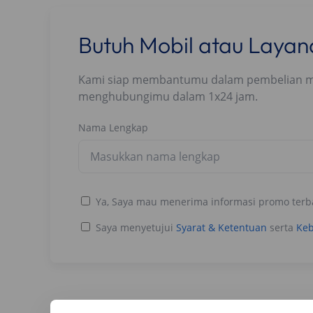
Butuh Mobil atau Laya
Kami siap membantumu dalam pembelian mobi
menghubungimu dalam 1x24 jam.
Nama Lengkap
Ya, Saya mau menerima informasi promo terb
Saya menyetujui
Syarat & Ketentuan
serta
Keb