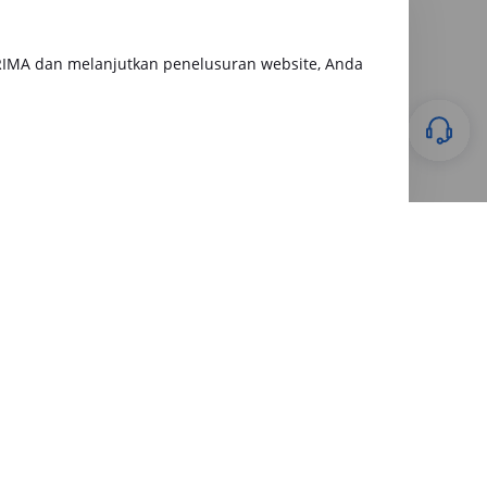
RIMA dan melanjutkan penelusuran website, Anda
Keuangan
28 July 2026
Apakah Gadai BPKB Ada BI