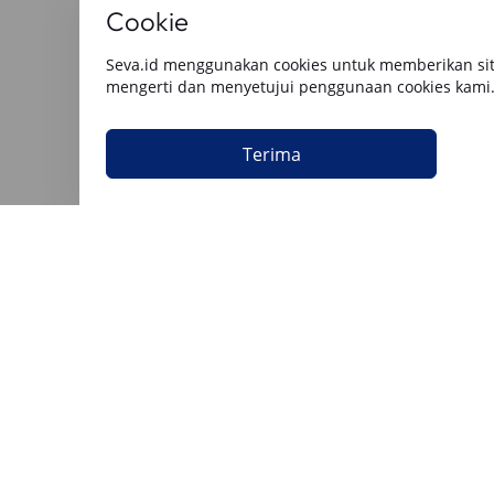
Cookie
Baca Artikel Lainnya
Seva.id menggunakan cookies untuk memberikan sit
mengerti dan menyetujui penggunaan cookies kami
Semua
Berita Utama
Tips & Rekomendasi
Review O
Terima
Keuangan
Keuangan
4 August 2026
4 August 202
Cara Gadai BPKB Mobil Cepat Cair
15 Cara P