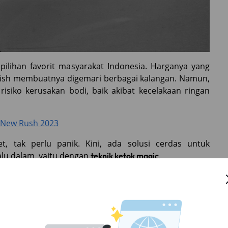
pilihan favorit masyarakat Indonesia. Harganya yang
tylish membuatnya digemari berbagai kalangan. Namun,
 risiko kerusakan bodi, baik akibat kecelakaan ringan
l New Rush 2023
t, tak perlu panik. Kini, ada solusi cerdas untuk
lu dalam, yaitu dengan
.
teknik ketok magic