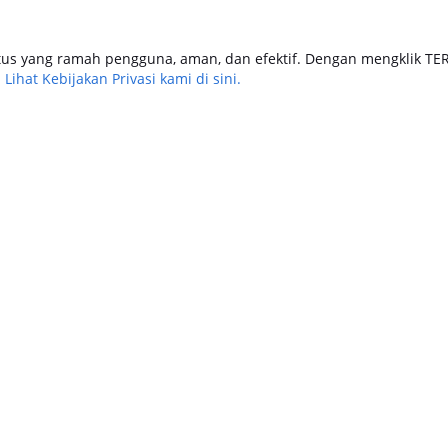
us yang ramah pengguna, aman, dan efektif. Dengan mengklik TE
.
Lihat Kebijakan Privasi kami di sini.
tomotif
Keuangan
Travel & Lifestyle
Keuangan
6
4 August 2026
engajuan Jaminan BPKB
Cara Pengajuan Dana Tunai BPKB