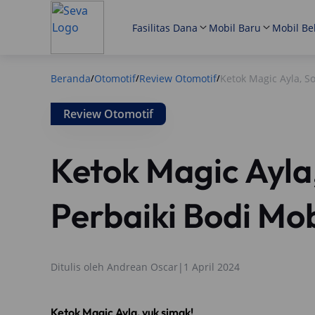
Fasilitas Dana
Mobil Baru
Mobil Be
Beranda
Otomotif
Review Otomotif
Ketok Magic Ayla, S
/
/
/
Review Otomotif
Ketok Magic Ayla,
Perbaiki Bodi Mo
Ditulis oleh
Andrean Oscar
|
1 April 2024
Ketok Magic Ayla, yuk simak!