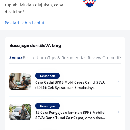
rupiah
. Mudah diajukan, cepat
dicairkan!
Pelajari Lebih Lanjut
Baca juga dari SEVA blog
Semua
Berita Utama
Tips & Rekomendasi
Review Otomotif
Keua
Keuangan
Cara Gadai BPKB Mobil Cepat Cair di SEVA
(2026): Cek Syarat, dan Simulasinya
Keuangan
15 Cara Pengajuan Jaminan BPKB Mobil di
SEVA: Dana Tunai Cair Cepat, Aman dan
Praktis