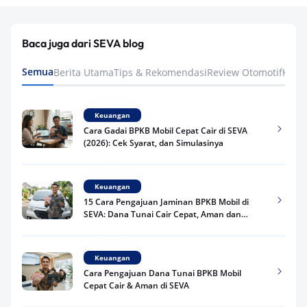
Baca juga dari SEVA blog
Semua
Berita Utama
Tips & Rekomendasi
Review Otomotif
Keua
Keuangan
Cara Gadai BPKB Mobil Cepat Cair di SEVA
(2026): Cek Syarat, dan Simulasinya
Keuangan
15 Cara Pengajuan Jaminan BPKB Mobil di
SEVA: Dana Tunai Cair Cepat, Aman dan
Praktis
Keuangan
Cara Pengajuan Dana Tunai BPKB Mobil
Cepat Cair & Aman di SEVA