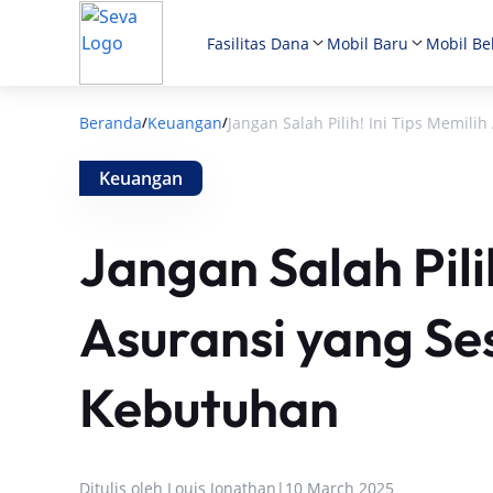
Fasilitas Dana
Mobil Baru
Mobil Be
Beranda
Keuangan
Jangan Salah Pilih! Ini Tips Memil
/
/
Keuangan
Jangan Salah Pilih
Asuransi yang Se
Kebutuhan
Ditulis oleh
Louis Jonathan
|
10 March 2025