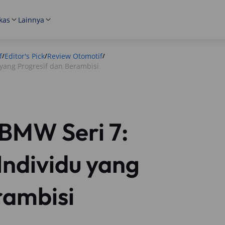
kas
Lainnya
f
Editor's Pick
Review Otomotif
/
/
/
yang Progresif dan Berambisi
BMW Seri 7:
Individu yang
rambisi