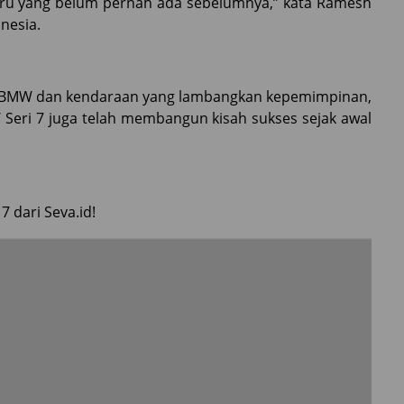
aru yang belum pernah ada sebelumnya,” kata Ramesh
nesia.
nd BMW dan kendaraan yang lambangkan kepemimpinan,
 Seri 7 juga telah membangun kisah sukses sejak awal
 dari Seva.id!