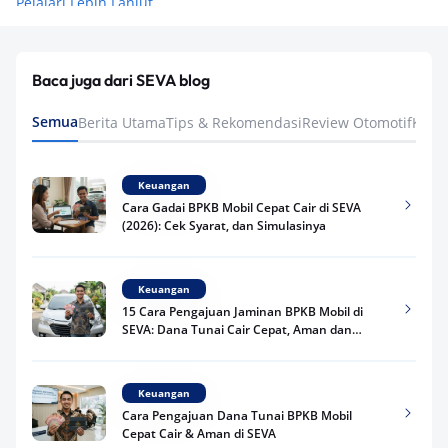
Pelajari Lebih Lanjut
Baca juga dari SEVA blog
Semua
Berita Utama
Tips & Rekomendasi
Review Otomotif
Keua
Keuangan
Cara Gadai BPKB Mobil Cepat Cair di SEVA
(2026): Cek Syarat, dan Simulasinya
Keuangan
15 Cara Pengajuan Jaminan BPKB Mobil di
SEVA: Dana Tunai Cair Cepat, Aman dan
Praktis
Keuangan
Cara Pengajuan Dana Tunai BPKB Mobil
Cepat Cair & Aman di SEVA