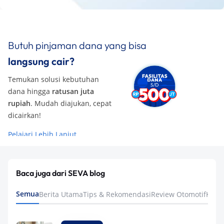
Butuh pinjaman dana yang bisa
langsung cair?
Temukan solusi kebutuhan
dana hingga
ratusan juta
rupiah
. Mudah diajukan, cepat
dicairkan!
Pelajari Lebih Lanjut
Baca juga dari SEVA blog
Semua
Berita Utama
Tips & Rekomendasi
Review Otomotif
Keua