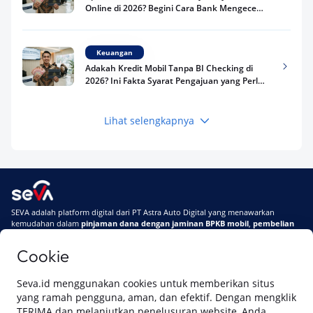
Online di 2026? Begini Cara Bank Mengecek
Riwayat Pinjaman Kamu
Keuangan
Adakah Kredit Mobil Tanpa BI Checking di
2026? Ini Fakta Syarat Pengajuan yang Perlu
Kamu Tahu
Lihat selengkapnya
Keuangan
Pinjaman Apa Tanpa BI Checking di 2026? Ini
Pilihan Dana Cepat yang Tetap Aman dan
Terpercaya
Keuangan
SEVA adalah platform digital dari PT Astra Auto Digital yang menawarkan
Telat Bayar Pinjol 2 Hari, Apakah Langsung
kemudahan dalam
pinjaman dana dengan jaminan BPKB mobil
,
pembelian
Masuk BI Checking? Simak Peraturan
mobil baru
, dan
pembelian mobil bekas berkualitas.
Terbarunya di 2026
Cookie
Di SEVA, BPKB mobilmu #BisaJadiDuit
Tentang SEVA
Syarat & Ketentuan
Seva.id menggunakan cookies untuk memberikan situs
Pemberitahuan Privasi
Hubungi Kami
yang ramah pengguna, aman, dan efektif. Dengan mengklik
TERIMA dan melanjutkan penelusuran website, Anda