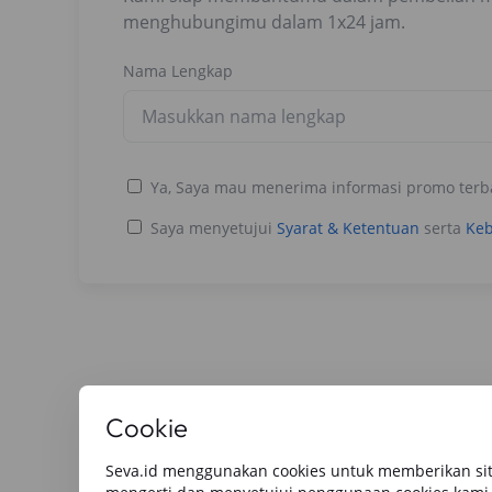
menghubungimu dalam 1x24 jam.
Nama Lengkap
Ya, Saya mau menerima informasi promo terb
Saya menyetujui
Syarat & Ketentuan
serta
Keb
Baca Artikel Lainnya
Cookie
Seva.id menggunakan cookies untuk memberikan sit
Semua
Berita Utama
Tips & Rekomendasi
Review O