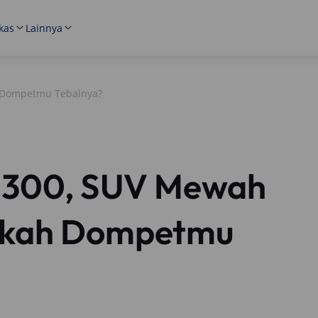
kas
Lainnya
 Dompetmu Tebalnya?
 300, SUV Mewah
ukah Dompetmu