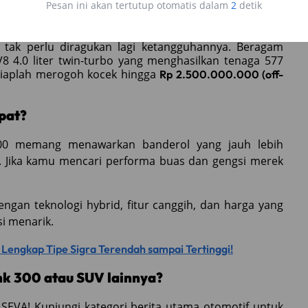
 pasti mengenal jagoan Ford ini. Dengan mesin V6 3.0
Pesan ini akan tertutup otomatis dalam
1
detik
 torsi 542 Nm, performa Ford Bronco Raptor tak perlu
a di kisaran
.
Rp 1.350.000.000 (off-the-road)
 tak perlu diragukan lagi ketangguhannya. Beragam
V8 4.0 liter twin-turbo yang menghasilkan tenaga 577
rsiaplah merogoh kocek hingga
Rp 2.500.000.000 (off-
pat?
00 memang menawarkan banderol yang jauh lebih
. Jika kamu mencari performa buas dan gengsi merek
gan teknologi hybrid, fitur canggih, dan harga yang
i menarik.
n Lengkap Tipe Sigra Terendah sampai Tertinggi!
nk 300 atau SUV lainnya?
 SEVA! Kunjungi kategori berita utama otomotif untuk