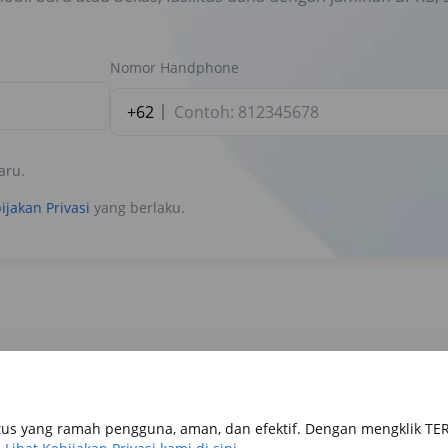
Nomor Handphone
+62
aru.
ijakan Privasi
yang berlaku.
us yang ramah pengguna, aman, dan efektif. Dengan mengklik TE
tomotif
Keuangan
Travel & Lifestyle