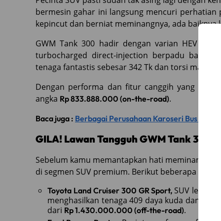
Pecinta SUV pasti sudah tak asing lagi dengan ke
bermesin gahar ini langsung mencuri perhatian 
kepincut dan berniat meminangnya, ada baiknya 
GWM Tank 300 hadir dengan varian HEV (Hybrid
turbocharged direct-injection berpadu baterai
tenaga fantastis sebesar 342 Tk dan torsi maksim
Dengan performa dan fitur canggih yang ditaw
angka
.
Rp 833.888.000 (on-the-road)
Baca juga :
Berbagai Perusahaan Karoseri Bus Siap 
GILA! Lawan Tangguh GWM Tank 300, S
Sebelum kamu memantapkan hati meminang GWM T
di segmen SUV premium. Berikut beberapa di ant
SUV legendar
Toyota Land Cruiser 300 GR Sport,
menghasilkan tenaga 409 daya kuda dan torsi 
dari
.
Rp 1.430.000.000 (off-the-road)