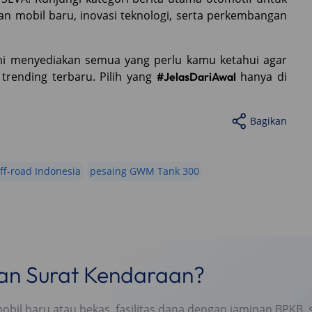
an mobil baru, inovasi teknologi, serta perkembangan
ami menyediakan semua yang perlu kamu ketahui agar
trending terbaru. Pilih yang
hanya di
#JelasDariAwal
Bagikan
ff-road Indonesia
pesaing GWM Tank 300
nan Surat Kendaraan?
l baru atau bekas, fasilitas dana dengan jaminan BPKB, s