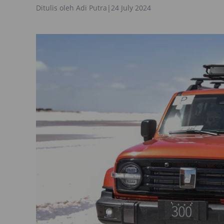
Ditulis oleh
Adi Putra
|
24 July 2024