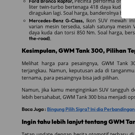
Pecinta performa off-road
Ford Bronco Raptor,
liter twin-turbo bertenaga 418 daya kuda dan
diragukan lagi. Soal harga, banderolnya berad
Ikon SUV mewah ini
Mercedes-Benz G-Class,
varian mesin tersedia, salah satunya mesin 
daya kuda dan torsi 850 Nm. Soal harga, be
the-road)
.
Kesimpulan, GWM Tank 300, Pilihan Te
Melihat harga para pesaingnya, GWM Tank 3
terjangkau. Namun, keputusan ada di tanganmu
ternama, para pesaingnya bisa jadi pilihan.
Namun, jika kamu menginginkan SUV tangguh den
lebih bersahabat, GWM Tank 300 bisa menjadi ops
Baca Juga :
Bingung Pilih Sigra? Ini dia Perbandinga
Ingin tahu lebih lanjut tentang GWM Ta
Tetap update dengan berita otomotif terbaru di