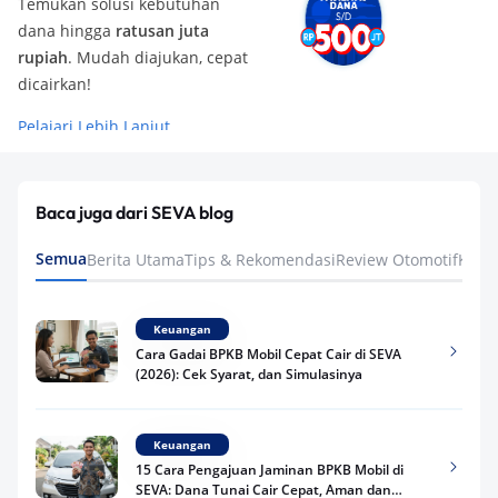
Temukan solusi kebutuhan
dana hingga
ratusan juta
rupiah
. Mudah diajukan, cepat
dicairkan!
Pelajari Lebih Lanjut
Baca juga dari SEVA blog
Semua
Berita Utama
Tips & Rekomendasi
Review Otomotif
Keua
Keuangan
Cara Gadai BPKB Mobil Cepat Cair di SEVA
(2026): Cek Syarat, dan Simulasinya
Keuangan
15 Cara Pengajuan Jaminan BPKB Mobil di
SEVA: Dana Tunai Cair Cepat, Aman dan