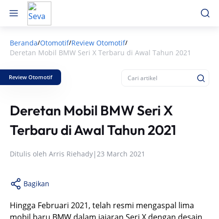
Beranda
Otomotif
Review Otomotif
/
/
/
Deretan Mobil BMW Seri X Terbaru di Awal Tahun 2021
Review Otomotif
Deretan Mobil BMW Seri X
Terbaru di Awal Tahun 2021
Ditulis oleh
Arris Riehady
|
23 March 2021
Bagikan
Hingga Februari 2021, telah resmi mengaspal lima
mobil baru BMW dalam jajaran Seri X dengan desain