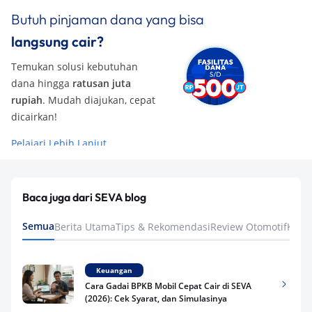
Butuh pinjaman dana yang bisa
langsung cair?
Temukan solusi kebutuhan
dana hingga
ratusan juta
rupiah
. Mudah diajukan, cepat
dicairkan!
Pelajari Lebih Lanjut
Baca juga dari SEVA blog
Semua
Berita Utama
Tips & Rekomendasi
Review Otomotif
Keua
Keuangan
Cara Gadai BPKB Mobil Cepat Cair di SEVA
(2026): Cek Syarat, dan Simulasinya