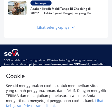
Keuangan
Adakah Kredit Mobil Tanpa BI Checking di
2026? Ini Fakta Syarat Pengajuan yang Perlu
Kamu Tahu
Lihat selengkapnya
Keuangan
Pinjaman Apa Tanpa BI Checking di 2026? Ini
Pilihan Dana Cepat yang Tetap Aman dan
Terpercaya
Keuangan
SEVA adalah platform digital dari PT Astra Auto Digital yang menawarkan
Telat Bayar Pinjol 2 Hari, Apakah Langsung
kemudahan dalam
pinjaman dana dengan jaminan BPKB mobil
,
pembelian
Masuk BI Checking? Simak Peraturan
mobil baru
, dan
pembelian mobil bekas berkualitas.
Terbarunya di 2026
Cookie
Di SEVA, BPKB mobilmu #BisaJadiDuit
Tentang SEVA
Syarat & Ketentuan
Seva.id menggunakan cookies untuk memberikan situs
Pemberitahuan Privasi
Hubungi Kami
yang ramah pengguna, aman, dan efektif. Dengan mengklik
TERIMA dan melanjutkan penelusuran website, Anda
mengerti dan menyetujui penggunaan cookies kami.
Lihat
Kebijakan Privasi kami di sini.
Website ini dikelola oleh PT Cipta Sedaya Digital Indonesia (CSDI), organisasi