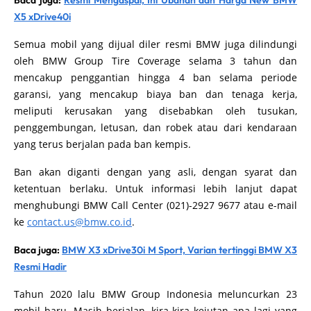
Baca juga:
Resmi Mengaspal, Ini Ubahan dan Harga New BMW
X5 xDrive40i
Semua mobil yang dijual diler resmi BMW juga dilindungi
oleh BMW Group Tire Coverage selama 3 tahun dan
mencakup penggantian hingga 4 ban selama periode
garansi, yang mencakup biaya ban dan tenaga kerja,
meliputi kerusakan yang disebabkan oleh tusukan,
penggembungan, letusan, dan robek atau dari kendaraan
yang terus berjalan pada ban kempis.
Ban akan diganti dengan yang asli, dengan syarat dan
ketentuan berlaku. Untuk informasi lebih lanjut dapat
menghubungi BMW Call Center (021)-2927 9677 atau e-mail
ke
contact.us@bmw.co.id
.
Baca juga:
BMW X3 xDrive30i M Sport, Varian tertinggi BMW X3
Resmi Hadir
Tahun 2020 lalu BMW Group Indonesia meluncurkan 23
mobil baru. Masih berjalan, kira-kira kejutan apa lagi yang