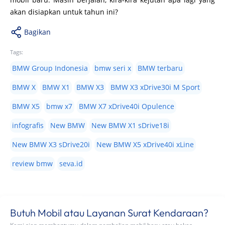
akan disiapkan untuk tahun ini?
Bagikan
Tags:
BMW Group Indonesia
bmw seri x
BMW terbaru
BMW X
BMW X1
BMW X3
BMW X3 xDrive30i M Sport
BMW X5
bmw x7
BMW X7 xDrive40i Opulence
infografis
New BMW
New BMW X1 sDrive18i
New BMW X3 sDrive20i
New BMW X5 xDrive40i xLine
review bmw
seva.id
Butuh Mobil atau Layanan Surat Kendaraan?