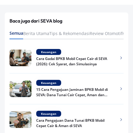
Baca juga dari SEVA blog
Semua
Berita Utama
Tips & Rekomendasi
Review Otomotif
Keua
Keuangan
Cara Gadai BPKB Mobil Cepat Cair di SEVA
(2026): Cek Syarat, dan Simulasinya
Keuangan
15 Cara Pengajuan Jaminan BPKB Mobil di
SEVA: Dana Tunai Cair Cepat, Aman dan
Praktis
Keuangan
Cara Pengajuan Dana Tunai BPKB Mobil
Cepat Cair & Aman di SEVA