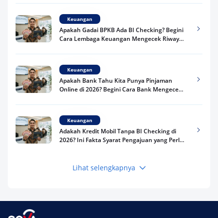
Keuangan
Apakah Gadai BPKB Ada BI Checking? Begini
Cara Lembaga Keuangan Mengecek Riwayat
Kredit Kamu di 2026
Keuangan
Apakah Bank Tahu Kita Punya Pinjaman
Online di 2026? Begini Cara Bank Mengecek
Riwayat Pinjaman Kamu
Keuangan
Adakah Kredit Mobil Tanpa BI Checking di
2026? Ini Fakta Syarat Pengajuan yang Perlu
Kamu Tahu
Lihat selengkapnya
Keuangan
Pinjaman Apa Tanpa BI Checking di 2026? Ini
Pilihan Dana Cepat yang Tetap Aman dan
Terpercaya